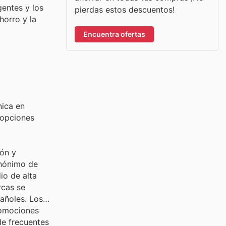
gentes y los
pierdas estos descuentos!
horro y la
Encuentra ofertas
nica en
 opciones
ión y
inónimo de
io de alta
rcas se
pañoles. Los
romociones
de frecuentes