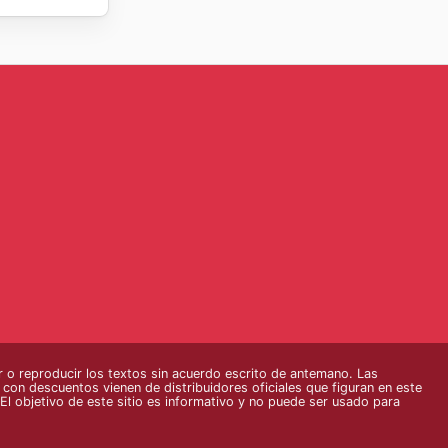
 reproducir los textos sin acuerdo escrito de antemano. Las
s con descuentos vienen de distribuidores oficiales que figuran en este
El objetivo de este sitio es informativo y no puede ser usado para