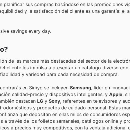
an planificar sus compras basándose en las promociones vi
bilidad y la satisfacción del cliente es una garantía: el a
sive savings every day.
yo?
ión de las marcas más destacadas del sector de la electró
el cliente les impulsa a presentar un catálogo diverso con
 fiabilidad y variedad para cada necesidad de compra.
contrarás en Simyo se incluyen
Samsung
, líder en innovac
ación calidad-precio y dispositivos inteligentes; y
Apple
, s
También destacan
LG
y
Sony
, referentes en televisores y aud
ctrodomésticos y productos de cuidado personal. Estas ma
 confianza que depositan en ellas miles de consumidores es
as a través de los folletos semanales, catálogos online y p
cos a precios muy competitivos, con la ventaja adicional 