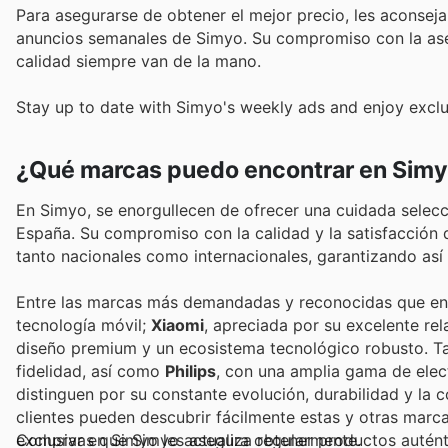
Para asegurarse de obtener el mejor precio, les aconsej
anuncios semanales de Simyo. Su compromiso con la asequi
calidad siempre van de la mano.
Stay up to date with Simyo's weekly ads and enjoy exclu
¿Qué marcas puedo encontrar en Sim
En Simyo, se enorgullecen de ofrecer una cuidada selecc
España. Su compromiso con la calidad y la satisfacción d
tanto nacionales como internacionales, garantizando así
Entre las marcas más demandadas y reconocidas que en
tecnología móvil;
Xiaomi
, apreciada por su excelente rel
diseño premium y un ecosistema tecnológico robusto. 
fidelidad, así como
Philips
, con una amplia gama de ele
distinguen por su constante evolución, durabilidad y la
clientes pueden descubrir fácilmente estas y otras marc
exclusivas que Simyo actualiza regularmente.
Comprar en Simyo les asegura obtener productos auténti