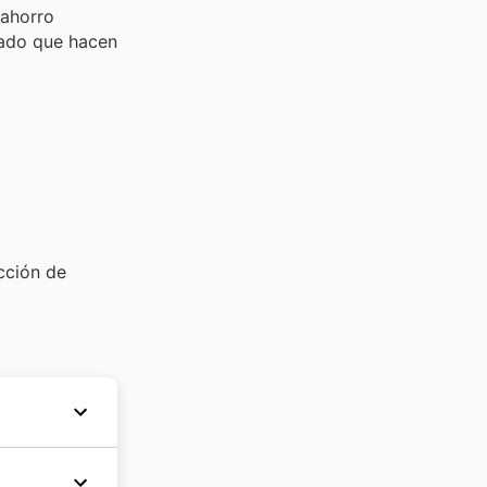
 ahorro
tado que hacen
cción de
tando