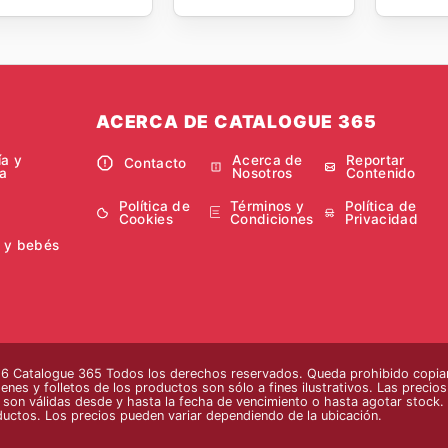
ACERCA DE CATALOGUE 365
ía y
Acerca de
Reportar
Contacto
a
Nosotros
Contenido
Política de
Términos y
Política de
Cookies
Condiciones
Privacidad
 y bebés
 Catalogue 365 Todos los derechos reservados. Queda prohibido copiar o
enes y folletos de los productos son sólo a fines ilustrativos. Las precio
s son válidas desde y hasta la fecha de vencimiento o hasta agotar stock. 
ductos. Los precios pueden variar dependiendo de la ubicación.