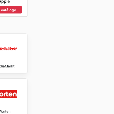
Apple
r catálogo
diaMarkt
Worten