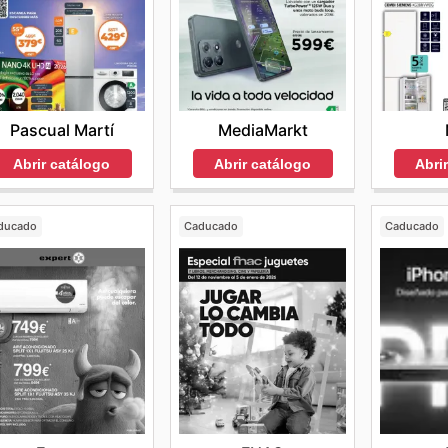
Pascual Martí
MediaMarkt
Abrir catálogo
Abri
Abrir catálogo
ducado
Caducado
Caducado