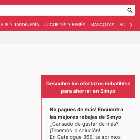
AJE Y JARDINERÍA
JUGUETES Y BEBÉS
MASCOTAS
AUTO Y 
Descubre los ofertazos imbatibles
para ahorrar en Simyo
No pagues de más! Encuentra
las mejores rebajas de Simyo
¿Cansado de gastar de más?
¡Tenemos la solución!
En Catalogue 365, te abrimos