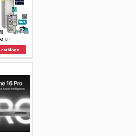
Milar
r catálogo