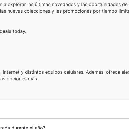
n a explorar las últimas novedades y las oportunidades de
e las nuevas colecciones y las promociones por tiempo limi
deals today.
 internet y distintos equipos celulares. Además, ofrece ele
tras opciones más.
spaña en enero del 2008, como operador móvil virtual es
rada durante el año?