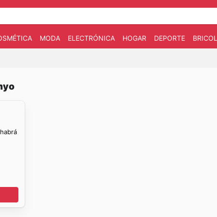
OSMÉTICA
MODA
ELECTRÓNICA
HOGAR
DEPORTE
BRICOL
myo
 habrá