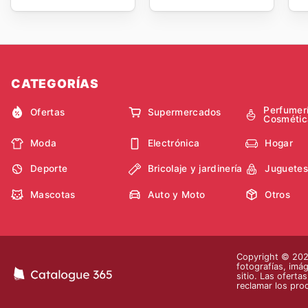
CATEGORÍAS
Perfumer
Ofertas
Supermercados
Cosmétic
Moda
Electrónica
Hogar
Deporte
Bricolaje y jardinería
Juguetes
Mascotas
Auto y Moto
Otros
Copyright © 2026
fotografías, imág
sitio. Las oferta
reclamar los pro