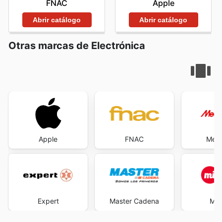
FNAC
Apple
Abrir catálogo
Abrir catálogo
Otras marcas de Electrónica
Apple
FNAC
Medi
Expert
Master Cadena
Mi 