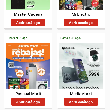
descubrir fácilmente estas y muchas otras marcas
punteras a través de los catálogos semanales, folletos
promocionales y la tienda online, que a menudo
Master Cadena
Mi Electro
presentan ofertas exclusivas y descuentos muy
atractivos.
Abrir catálogo
Abrir catálogo
Comprar en Worten significa acceder a precios
competitivos, disfrutar de productos 100% auténticos y
aprovecharse de las frecuentes campañas de ofertas
Hasta el 31 ago.
Hasta el 31 ago.
de las marcas más demandadas. Les animamos a
explorar las últimas promociones en su página web y a
mantenerse informados sobre las novedades y
descuentos por tiempo limitado que les permitirán
renovar su tecnología con las mejores garantías.
Visita Worten's website today to discover the best
brands and start saving now.
Pascual Martí
MediaMarkt
Abrir catálogo
Abrir catálogo