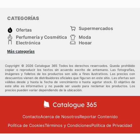
CATEGORÍAS
Supermercados
Ofertas
Perfumería y Cosmética
Moda
Electrónica
Hogar
Deporte
Bricolaje y jardinería
Más categorías
Juguetes y bebés
Mascotas
Auto y Moto
Otros
Copyright © 2026 Catalogue 365 Todos los derechos reservados. Queda prohibido
copiar o reproducir los textos sin acuerdo escrito de antemano. Las fotografías,
imágenes y folletos de los productos son sólo a fines ilustrativos. Las precios con
descuentos vienen de distribuidores oficiales que figuran en este sitio. Las ofertas son
válidas desde y hasta la fecha de vencimiento o hasta agotar stock. El objetivo de
este sitio es informativo y no puede ser usado para reclamar los productos. Los
precios pueden variar dependiendo de la ubicación.
Contacto
Acerca de Nosotros
Reportar Contenido
Política de Cookies
Términos y Condiciones
Política de Privacidad