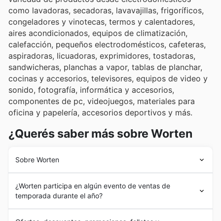
como lavadoras, secadoras, lavavajillas, frigoríficos,
congeladores y vinotecas, termos y calentadores,
aires acondicionados, equipos de climatización,
calefacción, pequeños electrodomésticos, cafeteras,
aspiradoras, licuadoras, exprimidores, tostadoras,
sandwicheras, planchas a vapor, tablas de planchar,
cocinas y accesorios, televisores, equipos de video y
sonido, fotografía, informática y accesorios,
componentes de pc, videojuegos, materiales para
oficina y papelería, accesorios deportivos y más.
¿Querés saber más sobre Worten
Sobre Worten
La historia de
Worten
se inicia en 1996 con la fundación
¿Worten participa en algún evento de ventas de
de su primera tienda en Chaves, Portugal. La compañía
temporada durante el año?
rápidamente experimentó un proceso de expansión y
fue enormemente aceptada en el mercado portugués.
Sí, Worten participa activamente en numerosos
eventos
En España,
Worten
desembarcó en 2008 luego de que