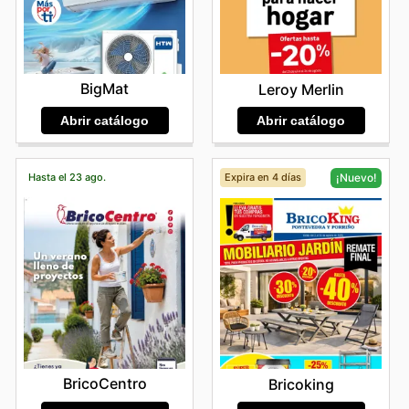
Encuentra tus marcas favoritas en mibricolaje — explora
sus ofertas online hoy mismo.
BigMat
Leroy Merlin
Abrir catálogo
Abrir catálogo
Hasta el 23 ago.
Expira en 4 días
¡Nuevo!
BricoCentro
Bricoking