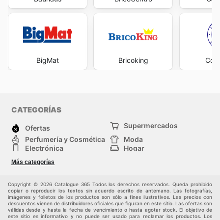
BigMat
Bricoking
Cofe
CATEGORÍAS
Supermercados
Ofertas
Perfumería y Cosmética
Moda
Electrónica
Hogar
Deporte
Bricolaje y jardinería
Más categorías
Juguetes y bebés
Mascotas
Auto y Moto
Otros
Copyright © 2026 Catalogue 365 Todos los derechos reservados. Queda prohibido
copiar o reproducir los textos sin acuerdo escrito de antemano. Las fotografías,
imágenes y folletos de los productos son sólo a fines ilustrativos. Las precios con
descuentos vienen de distribuidores oficiales que figuran en este sitio. Las ofertas son
válidas desde y hasta la fecha de vencimiento o hasta agotar stock. El objetivo de
este sitio es informativo y no puede ser usado para reclamar los productos. Los