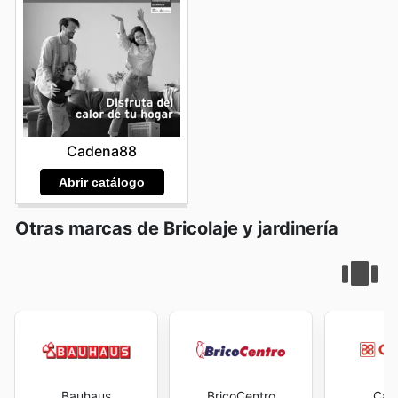
Cadena88
Abrir catálogo
Otras marcas de Bricolaje y jardinería
Bauhaus
BricoCentro
Cad