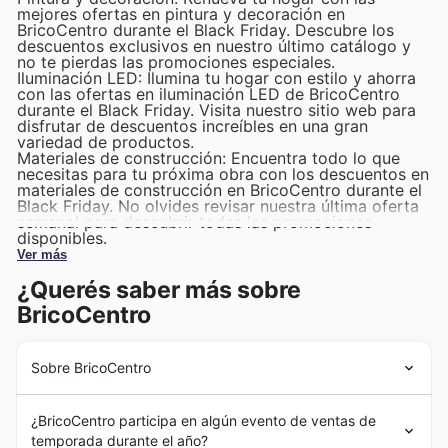
mejores ofertas en pintura y decoración en
BricoCentro durante el Black Friday. Descubre los
descuentos exclusivos en nuestro último catálogo y
no te pierdas las promociones especiales.
Iluminación LED: Ilumina tu hogar con estilo y ahorra
con las ofertas en iluminación LED de BricoCentro
durante el Black Friday. Visita nuestro sitio web para
disfrutar de descuentos increíbles en una gran
variedad de productos.
Materiales de construcción: Encuentra todo lo que
necesitas para tu próxima obra con los descuentos en
materiales de construcción en BricoCentro durante el
Black Friday. No olvides revisar nuestra última oferta
semanal para descubrir todas las promociones
disponibles.
Ver más
¿Querés saber más sobre
BricoCentro
Sobre BricoCentro
BricoCentro es una empresa líder en el sector de
¿BricoCentro participa en algún evento de ventas de
bricolaje y jardinería en España. Fundada en 1998, la
temporada durante el año?
compañía se ha destacado por ofrecer una amplia