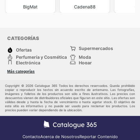
BigMat
Cadena88
Co
CATEGORÍAS
Supermercados
Ofertas
Perfumería y Cosmética
Moda
Electrónica
Hogar
Deporte
Bricolaje y jardinería
Más categorías
Juguetes y bebés
Mascotas
Auto y Moto
Otros
Copyright © 2026 Catalogue 365 Todos los derechos reservados. Queda prohibido
copiar o reproducir los textos sin acuerdo escrito de antemano. Las fotografías,
imágenes y folletos de los productos son sólo a fines ilustrativos. Las precios con
descuentos vienen de distribuidores oficiales que figuran en este sitio. Las ofertas son
válidas desde y hasta la fecha de vencimiento o hasta agotar stock. El objetivo de
este sitio es informativo y no puede ser usado para reclamar los productos. Los
precios pueden variar dependiendo de la ubicación.
Contacto
Acerca de Nosotros
Reportar Contenido