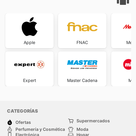
Apple
FNAC
Medi
Expert
Master Cadena
Mi 
CATEGORÍAS
Supermercados
Ofertas
Perfumería y Cosmética
Moda
Electrónica
Hogar