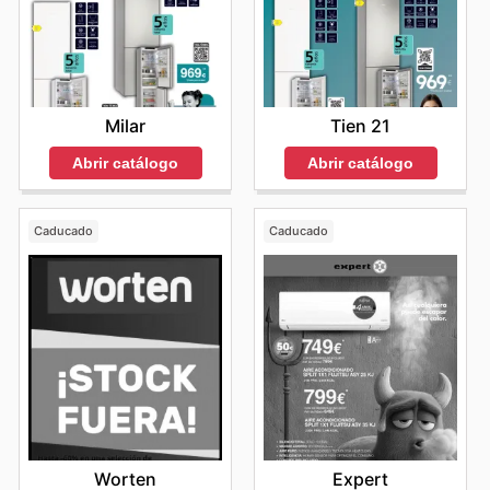
Milar
Tien 21
Abrir catálogo
Abrir catálogo
Caducado
Caducado
Worten
Expert