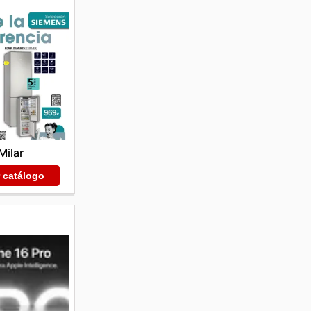
Milar
r catálogo