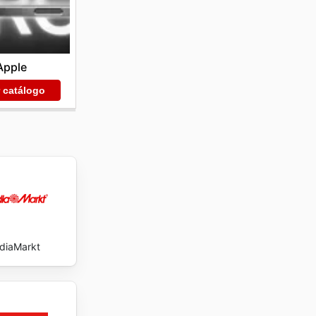
Apple
r catálogo
diaMarkt