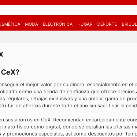
OSMÉTICA
MODA
ELECTRÓNICA
HOGAR
DEPORTE
BRICOL
eX
n CeX?
seguir el mejor valor por su dinero, especialmente en el 
nsolidado como una tienda de confianza que ofrece precios 
as regulares, rebajas exclusivas y una amplia gama de pro
rutar de ahorros durante todo el año sin sacrificar la cali
cen sus ahorros en CeX. Recomiendan encarecidamente cons
rmato físico como digital, donde se detallan las ofertas m
es y promociones especiales, así como descuentos por tem