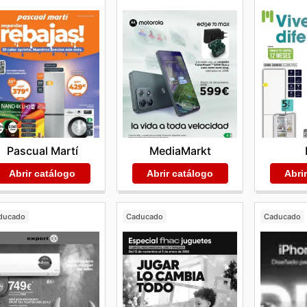
Pascual Martí
MediaMarkt
Abrir catálogo
Abrir catálogo
Abri
ducado
Caducado
Caducado