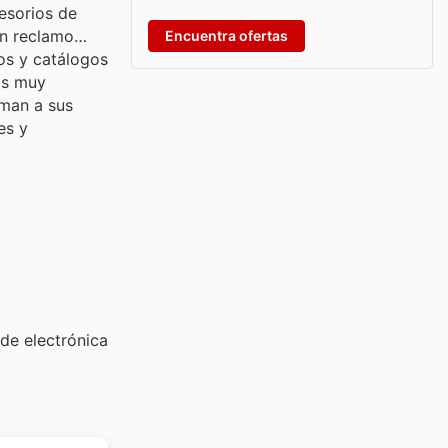
esorios de
un reclamo
Encuentra ofertas
os y catálogos
os muy
iman a sus
es y
de electrónica