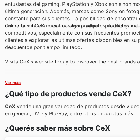
entusiastas del gaming, PlayStation y Xbox son sinónimo
última generación. Además, marcas como Sony en fotogra
constante para sus clientes. La posibilidad de encontra
online facilita el acceso a estos productos de alta gama.
Comprar en CeX no solo asegura adquirir productos autén
competitivos, especialmente con sus frecuentes promoc
clientes a explorar las últimas ofertas disponibles en su
descuentos por tiempo limitado.
Visita CeX's website today to discover the best brands a
Ver más
¿Qué tipo de productos vende CeX?
CeX
vende una gran variedad de productos desde videoju
en general, DVD y Blu-Ray, entre otros productos más.
¿Querés saber más sobre CeX