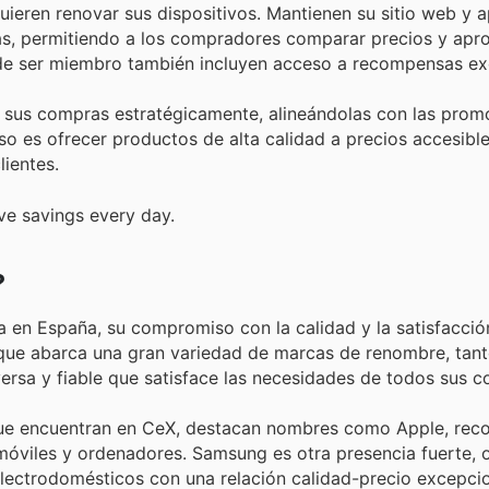
ieren renovar sus dispositivos. Mantienen su sitio web y a
as, permitiendo a los compradores comparar precios y apro
 de ser miembro también incluyen acceso a recompensas exc
ar sus compras estratégicamente, alineándolas con las prom
o es ofrecer productos de alta calidad a precios accesibl
lientes.
ve savings every day.
?
ica en España, su compromiso con la calidad y la satisfacción
 que abarca una gran variedad de marcas de renombre, tant
versa y fiable que satisface las necesidades de todos sus 
ue encuentran en CeX, destacan nombres como Apple, rec
móviles y ordenadores. Samsung es otra presencia fuerte, 
electrodomésticos con una relación calidad-precio excepcio