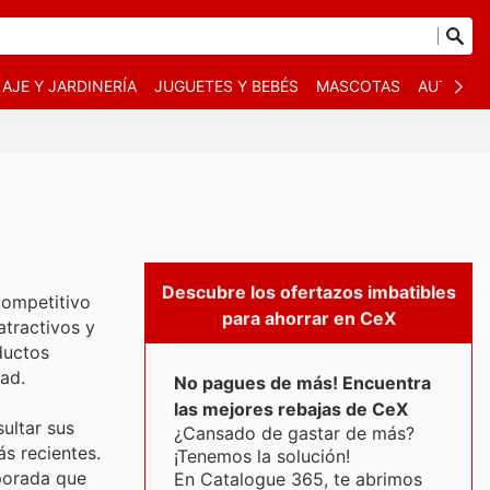
AJE Y JARDINERÍA
JUGUETES Y BEBÉS
MASCOTAS
AUTO Y 
Descubre los ofertazos imbatibles
competitivo
para ahorrar en CeX
atractivos y
ductos
dad.
No pagues de más! Encuentra
las mejores rebajas de CeX
ultar sus
¿Cansado de gastar de más?
ás recientes.
¡Tenemos la solución!
porada que
En Catalogue 365, te abrimos