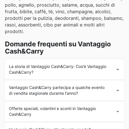
pollo, agnello, prosciutto, salame, acqua, succhi di
frutta, bibite, caffè, tè, vino, champagne, alcolici,
prodotti per la pulizia, deodoranti, shampoo, balsamo,
rasoi, assorbenti, cibo per animali e molti altri
prodotti.
Domande frequenti su Vantaggio
Cash&Carry
La storia di Vantaggio Cash&Carry: Cos'è Vantaggio
Cash&Carry?
Vantaggio
è un nuovo marchio del Gruppo Premium. Dal
Vantaggio Cash&Carry partecipa a qualche evento
2022, l'azienda è specializzata in prodotti alimentari e
di vendita stagionale durante l'anno?
non alimentari con l'obiettivo di offrire ai clienti prodotti
di qualità a prezzi accessibili.
Sì, Vantaggio Cash&Carry partecipa attivamente a
saldi
Vantaggio
gestisce un negozio di 4500 m2 e offre oltre
Offerte speciali, volantini e sconti in Vantaggio
stagionali
e
offerte speciali
durante tutto l'anno in
10000 prodotti. È possibile acquistare i loro articoli
Cash&Carry
Italia, offrendo ai clienti l'opportunità di fare acquisti
attraverso il loro negozio a Caivano o attraverso il loro
convenienti. Per scoprire in anticipo tutti gli
sconti
mercato online.
Vantaggio
è un
negozio cash & carry
situato in Italia.
settimanali
, le
promozioni
e i
volantini
Vantaggio