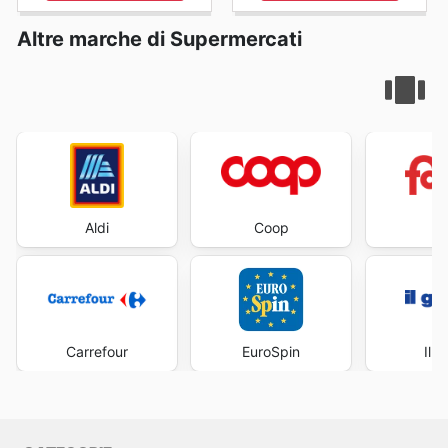
Altre marche di Supermercati
Aldi
Coop
Fa
Carrefour
EuroSpin
Il 