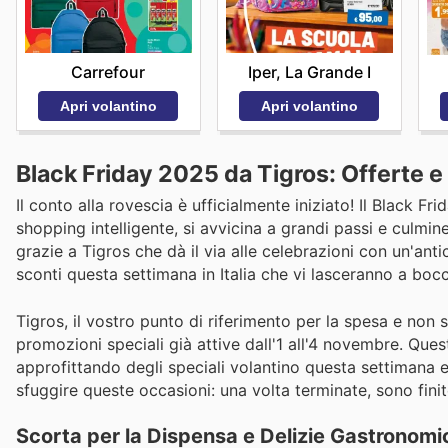
Carrefour
Iper, La Grande I
Apri volantino
Apri volantino
Black Friday 2025 da Tigros: Offerte e 
Il conto alla rovescia è ufficialmente iniziato! Il Black F
shopping intelligente, si avvicina a grandi passi e culmine
grazie a Tigros che dà il via alle celebrazioni con un'ant
sconti questa settimana in Italia che vi lasceranno a boc
Tigros, il vostro punto di riferimento per la spesa e non 
promozioni speciali già attive dall'1 all'4 novembre. Quest
approfittando degli speciali volantino questa settimana e 
sfuggire queste occasioni: una volta terminate, sono finit
Scorta per la Dispensa e Delizie Gastronomi