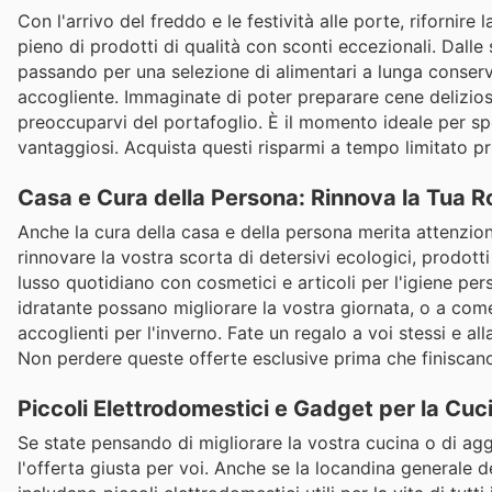
Con l'arrivo del freddo e le festività alle porte, rifornire 
pieno di prodotti di qualità con sconti eccezionali. Dalle 
passando per una selezione di alimentari a lunga conserva
accogliente. Immaginate di poter preparare cene delizi
preoccuparvi del portafoglio. È il momento ideale per sper
vantaggiosi. Acquista questi risparmi a tempo limitato p
Casa e Cura della Persona: Rinnova la Tua R
Anche la cura della casa e della persona merita attenzioni
rinnovare la vostra scorta di detersivi ecologici, prodot
lusso quotidiano con cosmetici e articoli per l'igiene p
idratante possano migliorare la vostra giornata, o a come
accoglienti per l'inverno. Fate un regalo a voi stessi e all
Non perdere queste offerte esclusive prima che finiscan
Piccoli Elettrodomestici e Gadget per la Cuc
Se state pensando di migliorare la vostra cucina o di ag
l'offerta giusta per voi. Anche se la locandina generale d