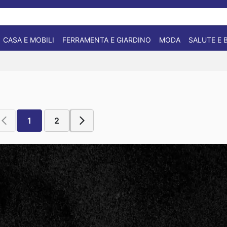
CASA E MOBILI
FERRAMENTA E GIARDINO
MODA
SALUTE E 
1
2