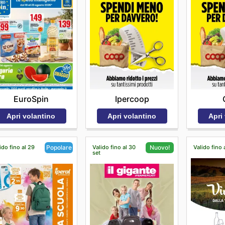
EuroSpin
Ipercoop
Apri volantino
Apri volantino
Apri
ido fino al 29
Valido fino al 30
Valido fino 
Popolare
Nuovo!
set