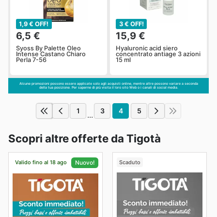
1,9 € OFF!
3 € OFF!
6,5 €
15,9 €
Syoss By Palette Oleo
Hyaluronic acid siero
Intense Castano Chiaro
concentrato antiage 3 azioni
Perla 7-56
15 ml
Alcune promozioni possono essere applicate solo agli acquisti online, mentre altre possono variare a seconda
della tua posizione. Per saperne di più visita il loro sito Web o i canali di social media.
1
3
4
5
...
Scopri altre offerte da Tigotà
Valido fino al 18 ago
Scaduto
Nuovo!