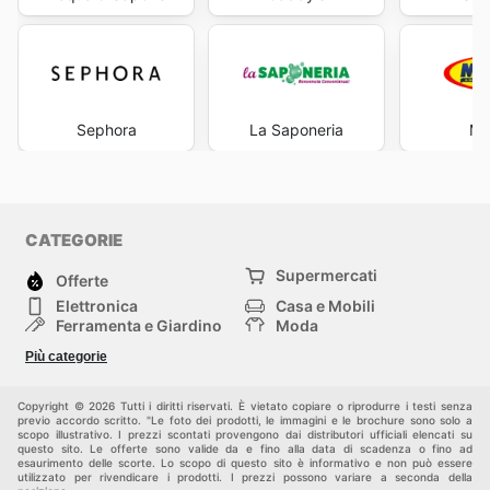
Sephora
La Saponeria
Ma
CATEGORIE
Supermercati
Offerte
Elettronica
Casa e Mobili
Ferramenta e Giardino
Moda
Salute e Bellezza
Sport e tempo libero
Più categorie
Bambini e Neonati
Animali Domestici
Altri
Copyright © 2026 Tutti i diritti riservati. È vietato copiare o riprodurre i testi senza
previo accordo scritto. "Le foto dei prodotti, le immagini e le brochure sono solo a
scopo illustrativo. I prezzi scontati provengono dai distributori ufficiali elencati su
questo sito. Le offerte sono valide da e fino alla data di scadenza o fino ad
esaurimento delle scorte. Lo scopo di questo sito è informativo e non può essere
utilizzato per rivendicare i prodotti. I prezzi possono variare a seconda della