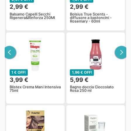
2,99 €
2,99 €
Balsamo Capelli Secchi
Bolsius True Scents -
Rigenera&Rinforza 250Ml
diffusore a bastoncini -
Rosemary - 60ml
1 € OFF!
1,96 € OFF!
3,99 €
5,99 €
Blistex Crema Mani Intensiva
Bagno doccia Cioccolato
75ml
Rosa 250 ml