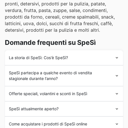
pronti, detersivi, prodotti per la pulizia, patate,
verdura, frutta, pasta, zuppe, salse, condimenti,
prodotti da forno, cereali, creme spalmabili, snack,
latticini, uova, dolci, succhi di frutta freschi, caffè,
detersivi, prodotti per la pulizia e molti altri.
Domande frequenti su SpeSì
La storia di SpeSì: Cos'è SpeSì?
La catena di supermercati
SpeSì
è stata fondata nel
SpeSì partecipa a qualche evento di vendita
2010 in Italia. L'azienda ha lanciato anche marchi
stagionale durante l'anno?
proprietari, come Sapori D'Autore, con la forte volontà di
essere attenta alla territorialità dei prodotti offerti. Negli
Certamente, SpeSì aderisce con entusiasmo a diverse
anni successivi,
SpeSì
ha continuato a operare sul
Offerte speciali, volantini e sconti in SpeSì
promozioni stagionali e a ricorrenze chiave durante tutto
territorio con grande successo, aprendo diversi punti
l'anno per offrire ai propri clienti
offerte imperdibili
e
vendita.
SpeSì
è una catena di
supermercati
italiana. L'azienda
sconti settimanali
. Oltre alle classiche promozioni
SpeSì attualmente aperto?
gestisce attualmente più di 20 filiali in tutta la regione.
legate alle stagioni come i saldi primaverili e i saldi estivi,
SpeSì partecipa attivamente a eventi come il
Black
Alcuni dei punti vendita
SpeSì
sono aperti dal lunedì al
Come acquistare i prodotti di SpeSì online
Friday
e il periodo del
Natale
e
Capodanno
, pensati per
sabato dalle 8:30 alle 20:30. La domenica, la maggior