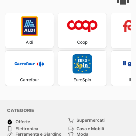
Aldi
Coop
Fa
Carrefour
EuroSpin
Il 
CATEGORIE
Supermercati
Offerte
Elettronica
Casa e Mobili
Ferramenta e Giardino
Moda