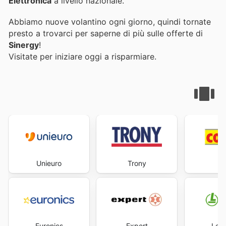
Elettronica
a livello nazionale.
Abbiamo nuove volantino ogni giorno, quindi tornate
presto a trovarci per saperne di più sulle offerte di
Sinergy
!
Visitate
per iniziare oggi a risparmiare.
Unieuro
Trony
C
Euronics
Expert
Leon