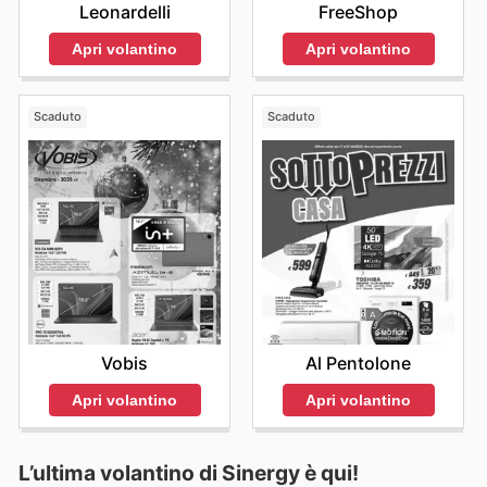
FreeShop
Leonardelli
Apri volantino
Apri volantino
Scaduto
Scaduto
Vobis
Al Pentolone
Apri volantino
Apri volantino
L’ultima volantino di Sinergy è qui!