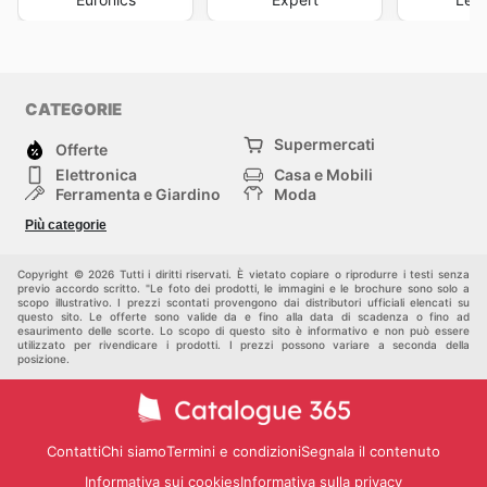
CATEGORIE
Supermercati
Offerte
Elettronica
Casa e Mobili
Ferramenta e Giardino
Moda
Salute e Bellezza
Sport e tempo libero
Più categorie
Bambini e Neonati
Animali Domestici
Altri
Copyright © 2026 Tutti i diritti riservati. È vietato copiare o riprodurre i testi senza
previo accordo scritto. "Le foto dei prodotti, le immagini e le brochure sono solo a
scopo illustrativo. I prezzi scontati provengono dai distributori ufficiali elencati su
questo sito. Le offerte sono valide da e fino alla data di scadenza o fino ad
esaurimento delle scorte. Lo scopo di questo sito è informativo e non può essere
utilizzato per rivendicare i prodotti. I prezzi possono variare a seconda della
posizione.
Contatti
Chi siamo
Termini e condizioni
Segnala il contenuto
Informativa sui cookies
Informativa sulla privacy