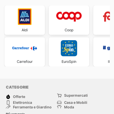
Aldi
Coop
Fa
Carrefour
EuroSpin
Il 
CATEGORIE
Supermercati
Offerte
Elettronica
Casa e Mobili
Ferramenta e Giardino
Moda
Salute e Bellezza
Sport e tempo libero