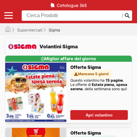
Supermercati
Sigma
Volantini Sigma
Miglior affare del giorno
Offerte Sigma
Mancano 5 giorni
Questo volantino ha
15 pagine
.
Le offerte di
Estate piena, spesa
serena.
della settimana sono qui!
Apri volantino
Offerte Sigma