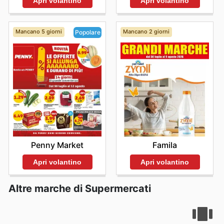
Apri volantino
Apri volantino
Mancano 5 giorni
Mancano 2 giorni
Popolare
Famila
Penny Market
Apri volantino
Apri volantino
Altre marche di Supermercati