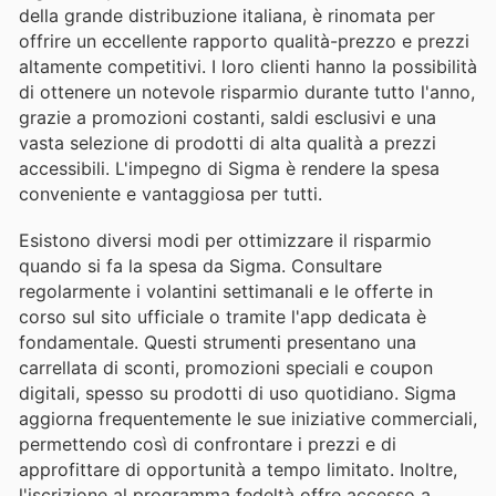
della grande distribuzione italiana, è rinomata per
offrire un eccellente rapporto qualità-prezzo e prezzi
altamente competitivi. I loro clienti hanno la possibilità
di ottenere un notevole risparmio durante tutto l'anno,
grazie a promozioni costanti, saldi esclusivi e una
vasta selezione di prodotti di alta qualità a prezzi
accessibili. L'impegno di Sigma è rendere la spesa
conveniente e vantaggiosa per tutti.
Esistono diversi modi per ottimizzare il risparmio
quando si fa la spesa da Sigma. Consultare
regolarmente i volantini settimanali e le offerte in
corso sul sito ufficiale o tramite l'app dedicata è
fondamentale. Questi strumenti presentano una
carrellata di sconti, promozioni speciali e coupon
digitali, spesso su prodotti di uso quotidiano. Sigma
aggiorna frequentemente le sue iniziative commerciali,
permettendo così di confrontare i prezzi e di
approfittare di opportunità a tempo limitato. Inoltre,
l'iscrizione al programma fedeltà offre accesso a