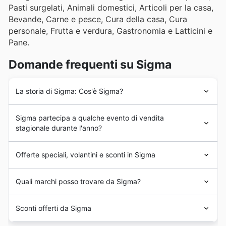
Pasti surgelati, Animali domestici, Articoli per la casa,
Bevande, Carne e pesce, Cura della casa, Cura
personale, Frutta e verdura, Gastronomia e Latticini e
Pane.
Domande frequenti su Sigma
La storia di Sigma: Cos'è Sigma?
Il
Gruppo Sigma
è stato fondato nel 1962 a Bologna
Sigma partecipa a qualche evento di vendita
come società cooperativa, operante a livello regionale.
stagionale durante l'anno?
Tuttavia, ha gradualmente ampliato la sua presenza in
tutta Italia attraverso i suoi vari punti vendita. Non da
Certamente! Sigma partecipa attivamente a tutte le
ultimo, l'azienda aveva già lanciato i suoi primi prodotti
Offerte speciali, volantini e sconti in Sigma
principali
promozioni stagionali Italia
e agli
sconti
di marca sul mercato cinque anni dopo la sua
settimanali
per offrire il massimo risparmio ai nostri
fondazione.
Sigma
è una delle
catene di
supermercati
più
clienti. Oltre agli eventi di punta come il
Black Friday
e
Quali marchi posso trovare da Sigma?
Con il passare del tempo, l'azienda si è associata a
riconosciute in Italia
, rinomata per la sua vasta gamma
Cyber Monday
, potrai trovare fantastiche offerte
diverse imprese e ha creato alleanze come quella con il
di prodotti e offerte competitive.
Fondata nel 1962 a
durante tutto l'anno. Preparati per le offerte di
Sigma si afferma come una delle principali catene di
gruppo Levante, che ha avuto luogo nel novembre
Bologna
, questo grande distributore ha saputo
Sconti offerti da Sigma
Primavera, i saldi Estivi, gli sconti per il ritorno a scuola,
Supermercati in Italia, distinguendosi per l'impegno
2018.
espandere la sua
presenza in tutto il territorio
le promozioni Autunnali e il grande
Winter Sale
in vista
costante verso l'eccellenza e la piena soddisfazione dei
Oggi il gruppo
Sigma
opera in quasi tutto il territorio
nazionale
, operando attraverso numerosi punti vendita