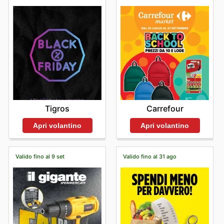
Scopri oggi stesso i migliori marchi su Sigma.it e inizia
subito a risparmiare.
Tigros
Carrefour
Apri volantino
Apri volantino
Valido fino al 9 set
Valido fino al 31 ago