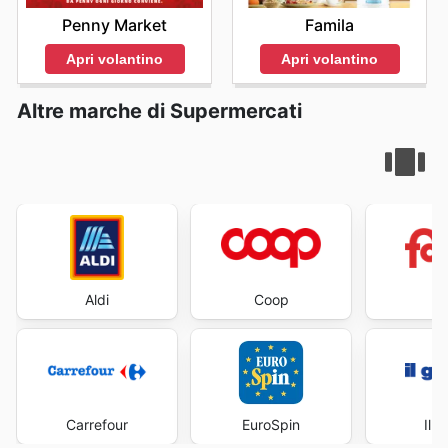
Penny Market
Famila
Apri volantino
Apri volantino
Altre marche di Supermercati
Aldi
Coop
Fa
Carrefour
EuroSpin
Il 