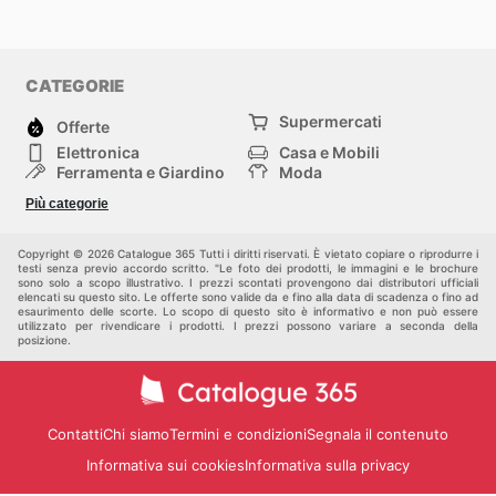
CATEGORIE
Supermercati
Offerte
Elettronica
Casa e Mobili
Ferramenta e Giardino
Moda
Salute e Bellezza
Sport e tempo libero
Più categorie
Bambini e Neonati
Animali Domestici
Altri
Copyright © 2026 Catalogue 365 Tutti i diritti riservati. È vietato copiare o riprodurre i
testi senza previo accordo scritto. "Le foto dei prodotti, le immagini e le brochure
sono solo a scopo illustrativo. I prezzi scontati provengono dai distributori ufficiali
elencati su questo sito. Le offerte sono valide da e fino alla data di scadenza o fino ad
esaurimento delle scorte. Lo scopo di questo sito è informativo e non può essere
utilizzato per rivendicare i prodotti. I prezzi possono variare a seconda della
posizione.
Contatti
Chi siamo
Termini e condizioni
Segnala il contenuto
Informativa sui cookies
Informativa sulla privacy