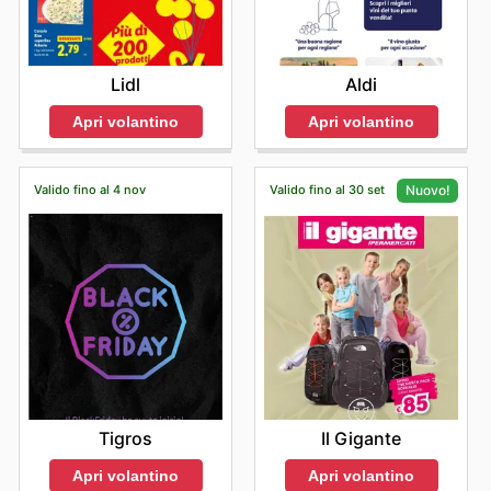
Lidl
Aldi
Apri volantino
Apri volantino
Valido fino al 4 nov
Valido fino al 30 set
Nuovo!
Tigros
Il Gigante
Apri volantino
Apri volantino