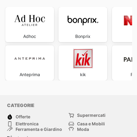
Adhoc
Bonprix
Anteprima
kik
Pa
CATEGORIE
Supermercati
Offerte
Elettronica
Casa e Mobili
Ferramenta e Giardino
Moda
Salute e Bellezza
Sport e tempo libero