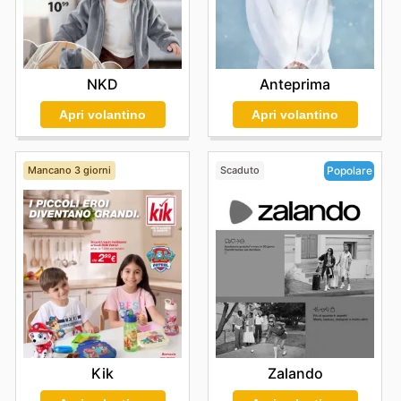
Anteprima
NKD
Apri volantino
Apri volantino
Mancano 3 giorni
Scaduto
Popolare
Kik
Zalando