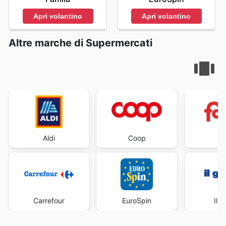
Apri volantino
Apri volantino
Altre marche di Supermercati
Aldi
Coop
Fa
Carrefour
EuroSpin
Il 