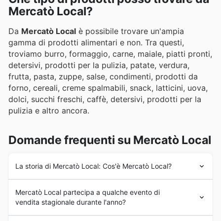
Mercatò Local?
Da
Mercatò Local
è possibile trovare un'ampia
gamma di prodotti alimentari e non. Tra questi,
troviamo burro, formaggio, carne, maiale, piatti pronti,
detersivi, prodotti per la pulizia, patate, verdura,
frutta, pasta, zuppe, salse, condimenti, prodotti da
forno, cereali, creme spalmabili, snack, latticini, uova,
dolci, succhi freschi, caffè, detersivi, prodotti per la
pulizia e altro ancora.
Domande frequenti su Mercatò Local
La storia di Mercatò Local: Cos'è Mercatò Local?
Gli inizi dell'azienda risalgono al 1996.
Mercatò Local partecipa a qualche evento di
Successivamente, nel 2007, ha aperto il primo Mercatò
vendita stagionale durante l'anno?
a Torino e si è rapidamente radicato nelle province di
Torino, Imperia e Vercelli. Da allora, Mercatò ha