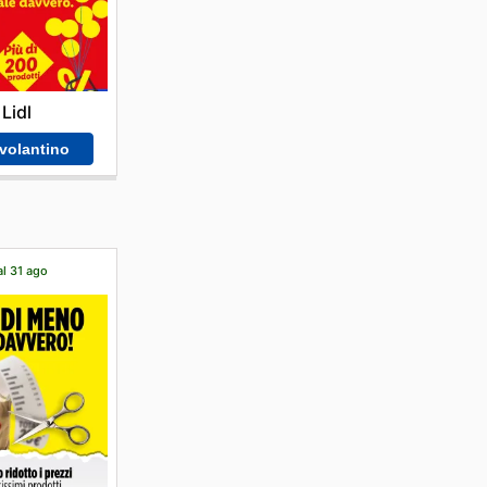
Lidl
 volantino
al 31 ago