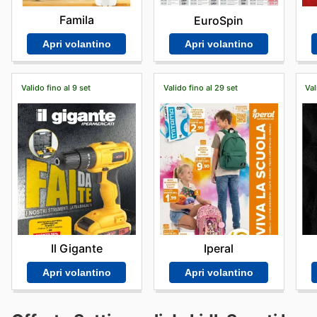
Famila
EuroSpin
Apri volantino
Apri volantino
Valido fino al 9 set
Valido fino al 29 set
Val
Il Gigante
Iperal
Apri volantino
Apri volantino