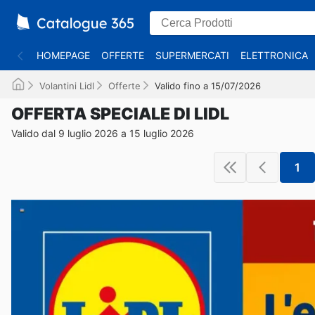
HOMEPAGE
OFFERTE
SUPERMERCATI
ELETTRONICA
Volantini Lidl
Offerte
Valido fino a 15/07/2026
OFFERTA SPECIALE DI LIDL
Valido dal 9 luglio 2026 a 15 luglio 2026
1