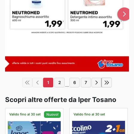
1
2
6
7
...
Scopri altre offerte da Iper Tosano
Valido fino al 30 set
Valido fino al 30 set
Nuovo!