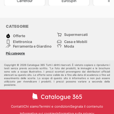
Carrefour
EuroSpin
Il 
CATEGORIE
Supermercati
Offerte
Elettronica
Casa e Mobili
Ferramenta e Giardino
Moda
Salute e Bellezza
Sport e tempo libero
Più categorie
Bambini e Neonati
Animali Domestici
Altri
Copyright © 2026 Catalogue 365 Tutti i diritti riservati. È vietato copiare o riprodurre i
testi senza previo accordo scritto. "Le foto dei prodotti, le immagini e le brochure
sono solo a scopo illustrativo. I prezzi scontati provengono dai distributori ufficiali
elencati su questo sito. Le offerte sono valide da e fino alla data di scadenza o fino ad
esaurimento delle scorte. Lo scopo di questo sito è informativo e non può essere
utilizzato per rivendicare i prodotti. I prezzi possono variare a seconda della
posizione.
Contatti
Chi siamo
Termini e condizioni
Segnala il contenuto
Informativa sui cookies
Informativa sulla privacy