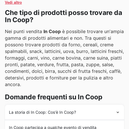
Vedi altro
online per rimanere sempre aggiornati sulle novità e
Che tipo di prodotti posso trovare da
sulle promozioni a tempo limitato.
In Coop?
Nei punti vendita
In Coop
è possibile trovare un'ampia
gamma di prodotti alimentari e non. Tra questi si
possono trovare prodotti da forno, cereali, creme
spalmabili, snack, latticini, uova, burro, latticini freschi,
formaggi, carni, vino, carne bovina, carne suina, piatti
pronti, patate, verdure, frutta, pasta, zuppe, salse,
condimenti, dolci, birra, succhi di frutta freschi, caffè,
detersivi, prodotti e forniture per la pulizia e altro
ancora.
Domande frequenti su In Coop
La storia di In Coop: Cos'è In Coop?
Il marchio
In Coop
nasce a Torino nel 1854 con
In Coop partecipa a qualche evento di vendita