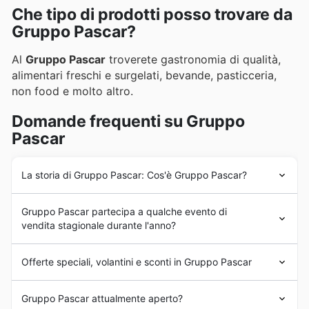
Che tipo di prodotti posso trovare da
Gruppo Pascar?
Al
Gruppo Pascar
troverete gastronomia di qualità,
alimentari freschi e surgelati, bevande, pasticceria,
non food e molto altro.
Domande frequenti su Gruppo
Pascar
La storia di Gruppo Pascar: Cos'è Gruppo Pascar?
Il
Gruppo Pascar
nasce nel 1995 per volontà di due
Gruppo Pascar partecipa a qualche evento di
imprenditori, marito e moglie, da sempre impegnati nel
vendita stagionale durante l'anno?
commercio tradizionale. Nel 2004 arriva la svolta con
l'acquisizione di un terreno in zona industriale e la
Certamente, su questo sito troverai le ultime
offerte
costruzione di un centro di distribuzione insieme al
Offerte speciali, volantini e sconti in Gruppo Pascar
settimanali
e
sconti
dei migliori rivenditori, inclusi quelli
primo Cash&Carry dell'intera provincia.
del Gruppo Pascar, per pianificare al meglio i tuoi
Il
Gruppo Pascar
è un nuovo format di
supermercato
acquisti. Il Gruppo Pascar partecipa attivamente a tutte
Gruppo Pascar attualmente aperto?
con una politica commerciale rivoluzionaria: prezzi bassi
le principali
promozioni stagionali
dell'anno in Italia.