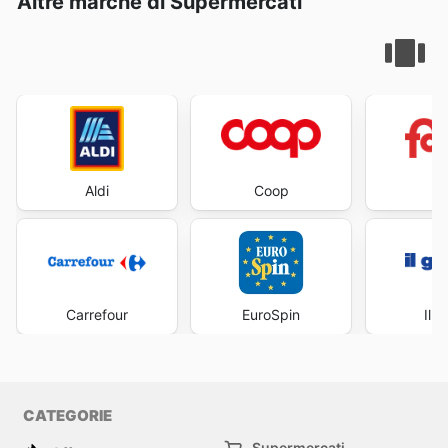
Altre marche di Supermercati
Aldi
Coop
Fa
Carrefour
EuroSpin
Il 
CATEGORIE
Supermercati