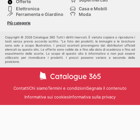
Offerte
Elettronica
Casa e Mobili
Ferramenta e Giardino
Moda
Salute e Bellezza
Sport e tempo libero
Più categorie
Bambini e Neonati
Animali Domestici
Altri
Copyright © 2026 Catalogue 365 Tutti i diritti riservati. È vietato copiare o riprodurre i
testi senza previo accordo scritto. "Le foto dei prodotti, le immagini e le brochure
sono solo a scopo illustrativo. I prezzi scontati provengono dai distributori ufficiali
elencati su questo sito. Le offerte sono valide da e fino alla data di scadenza o fino ad
esaurimento delle scorte. Lo scopo di questo sito è informativo e non può essere
utilizzato per rivendicare i prodotti. I prezzi possono variare a seconda della
posizione.
Contatti
Chi siamo
Termini e condizioni
Segnala il contenuto
Informativa sui cookies
Informativa sulla privacy