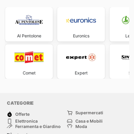
Al Pentolone
Euronics
Leon
Comet
Expert
Si
CATEGORIE
Supermercati
Offerte
Elettronica
Casa e Mobili
Ferramenta e Giardino
Moda
Salute e Bellezza
Sport e tempo libero