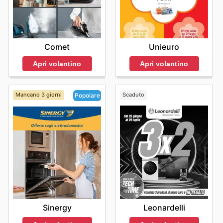
Comet
Unieuro
Apri volantino
Apri volantino
Mancano 3 giorni
Scaduto
Popolare
Leonardelli
Sinergy