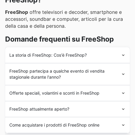
FreeShop?
FreeShop
offre televisori e decoder, smartphone e
accessori, soundbar e computer, articoli per la cura
della casa e della persona.
Domande frequenti su FreeShop
La storia di FreeShop: Cos'è FreeShop?
FreeShop
vanta un'esperienza pluriennale nel mercato
FreeShop partecipa a qualche evento di vendita
italiano.
stagionale durante l'anno?
Certamente! FreeShop ti tiene aggiornato su tutte le
Offerte speciali, volantini e sconti in FreeShop
offerte volantini
e gli
sconti settimanali
dei tuoi negozi
preferiti in tutta Italia. Non solo, ma trovi anche brochure
FreeShop
è un negozio italiano che vende dispositivi
e promozioni per
saldi primaverili
,
saldi estivi
,
ritorno
FreeShop attualmente aperto?
elettronici ed elettrodomestici
per tutti coloro che
a scuola
,
sconti autunnali
e i
saldi invernali
, inclusi
cercano qualità, convenienza e servizio.
quelli dedicati a
Christmas
e
Capodanno
.
FreeShop
apre le sue porte dal lunedì al venerdì dalle
Come acquistare i prodotti di FreeShop online
Partecipiamo attivamente a eventi globali come
7:30 alle 19:00. Il sabato apre dalle 7:30 alle 12:00.
Halloween, Black Friday e Cyber Monday, oltre a