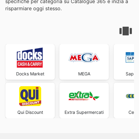
specifiche per categoria su Catalogue 365 e inizia a
risparmiare oggi stesso.
Docks Market
MEGA
Sapore
Qui Discount
Extra Supermercati
Cent