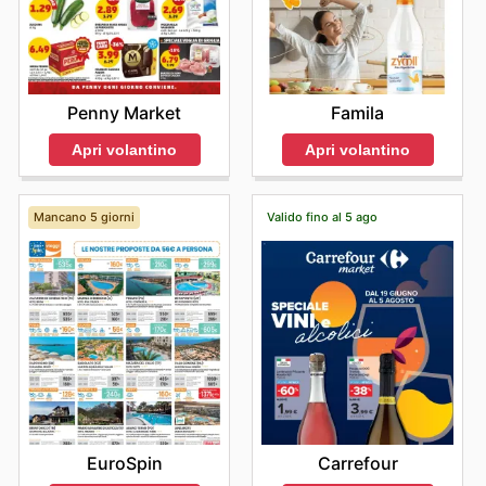
Penny Market
Famila
Apri volantino
Apri volantino
Mancano 5 giorni
Valido fino al 5 ago
EuroSpin
Carrefour