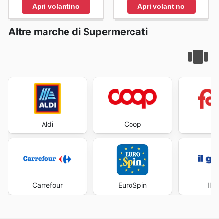
Apri volantino
Apri volantino
Altre marche di Supermercati
Aldi
Coop
Fa
Carrefour
EuroSpin
Il 