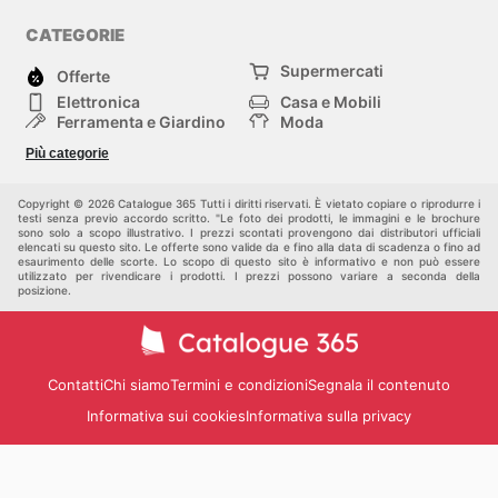
CATEGORIE
Supermercati
Offerte
Elettronica
Casa e Mobili
Ferramenta e Giardino
Moda
Salute e Bellezza
Sport e tempo libero
Più categorie
Bambini e Neonati
Animali Domestici
Altri
Copyright © 2026 Catalogue 365 Tutti i diritti riservati. È vietato copiare o riprodurre i
testi senza previo accordo scritto. "Le foto dei prodotti, le immagini e le brochure
sono solo a scopo illustrativo. I prezzi scontati provengono dai distributori ufficiali
elencati su questo sito. Le offerte sono valide da e fino alla data di scadenza o fino ad
esaurimento delle scorte. Lo scopo di questo sito è informativo e non può essere
utilizzato per rivendicare i prodotti. I prezzi possono variare a seconda della
posizione.
Contatti
Chi siamo
Termini e condizioni
Segnala il contenuto
Informativa sui cookies
Informativa sulla privacy