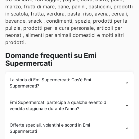
manzo, frutti di mare, pane, panini, pasticcini, prodotti
in scatola, frutta, verdura, pasta, riso, avena, cereali,
bevande, snack , condimenti, spezie, prodotti per la
pulizia, prodotti per la cura personale, articoli per
neonati, alimenti per animali domestici e molti altri
prodotti.
Domande frequenti su Emi
Supermercati
La storia di Emi Supermercati: Cos'è Emi
Supermercati?
Emi Supermercati
fa parte del Gruppo Unicomm.
Emi Supermercati partecipa a qualche evento di
Nasce nel 1948 come piccolo magazzino all'ingrosso di
vendita stagionale durante l'anno?
prodotti alimentari. Nel corso degli anni l'azienda si è
espansa e ha aperto negozi in 25 province.
Sì, Emi Supermercati partecipa attivamente a
Oggi
Emi Supermercati
gestisce più di 50 sedi. Puoi
Offerte speciali, volantini e sconti in Emi
promozioni stagionali supermercati Italia
ed eventi
trovare negozi a Spoleto, Valtopina, Terni, Ca Gallo,
Supermercati
speciali durante tutto l'anno. Troverai sul nostro sito le
Gubbio, Fratticiola Selvatica, Acquasparta, Poggio