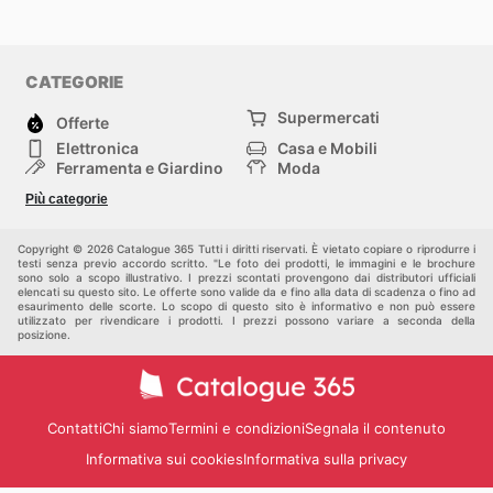
CATEGORIE
Supermercati
Offerte
Elettronica
Casa e Mobili
Ferramenta e Giardino
Moda
Salute e Bellezza
Sport e tempo libero
Più categorie
Bambini e Neonati
Animali Domestici
Altri
Copyright © 2026 Catalogue 365 Tutti i diritti riservati. È vietato copiare o riprodurre i
testi senza previo accordo scritto. "Le foto dei prodotti, le immagini e le brochure
sono solo a scopo illustrativo. I prezzi scontati provengono dai distributori ufficiali
elencati su questo sito. Le offerte sono valide da e fino alla data di scadenza o fino ad
esaurimento delle scorte. Lo scopo di questo sito è informativo e non può essere
utilizzato per rivendicare i prodotti. I prezzi possono variare a seconda della
posizione.
Contatti
Chi siamo
Termini e condizioni
Segnala il contenuto
Informativa sui cookies
Informativa sulla privacy