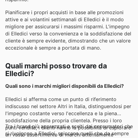
Pianificare i propri acquisti in base alle promozioni
attive e ai volantini settimanali di Elledici è il modo
migliore per assicurarsi i massimi risparmi. L'impegno
di Elledici verso la convenienza e la soddisfazione del
cliente è sempre evidente, dimostrando che un valore
eccezionale è sempre a portata di mano.
Quali marchi posso trovare da
Elledici?
Quali sono i marchi migliori disponibili da Elledici?
Elledici si afferma come un punto di riferimento
indiscusso nel settore Altri in Italia, distinguendosi per
l'impegno costante verso l'eccellenza e la piena
soddisfazione della propria clientela. Presso i loro
Tra i brand più apprezzati e scelti dai consumatori che
punti vendita, i clienti hanno la possibilità di esplorare
si rivolgono a Elledici, spiccano quelli che da sempre
un vasto assortimento di marchi attentamente