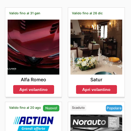
online prima della tua visita ti aiuterà a pianificare al
meglio i tuoi acquisti e a sfruttare tutte le opportunità di
Valido fino al 31 gen
Valido fino al 26 dic
risparmio in negozio.
Alfa Romeo
Satur
Apri volantino
Apri volantino
Valido fino al 20 ago
Scaduto
Nuovo!
Popolare