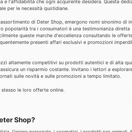
ta e l'affidabilità che ogni acquirente desidera. Questa dedi
ale per le necessità quotidiane.
o l'assortimento di Deter Shop, emergono nomi sinonimo di i
oro popolarità tra i consumatori è una testimonianza diretta
acilmente queste marche d'eccellenza consultando le offerte 
equentemente presenti affari esclusivi e promozioni imperdib
zi altamente competitivi su prodotti autentici e di alta qua
sicura un risparmio costante. Invitano i lettori a esplorare
rnati sulle novità e sulle promozioni a tempo limitato.
stesso le loro offerte online.
Deter Shop?
izia, l'igiene personale, i cosmetici, i prodotti per animali, i