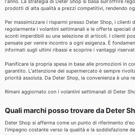
l'anno. La strategia di Deter Shop si basa sull'offrire r
prodotti di alta qualità a prezzi competitivi, rendendo ogn
Per massimizzare i risparmi presso Deter Shop, i clienti 
regolarmente i volantini settimanali e le offerte special
sconti imperdibili su una selezione di articoli. I clienti p
pensate per venire incontro a ogni esigenza. È fondamenta
informati sugli ultimi ribassi e scoprire i vantaggi riserv
Pianificare la propria spesa in base alle promozioni in co
garantito. L'attenzione del supermercato è sempre rivolta
priorità assoluta. Da Deter Shop, la convenienza è una rea
Rimani aggiornato con i volantini settimanali di Deter Sho
Quali marchi posso trovare da Deter S
Deter Shop si afferma come un punto di riferimento d'ecc
l'impegno costante verso la qualità e la soddisfazione del