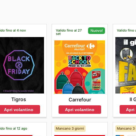
ick & collect" in tutti i suoi negozi, in modo da poter scegli
sti.
ido fino al 4 nov
Valido fino al 27
Valido fino 
Nuovo!
set
Tigros
Il
Carrefour
Apri volantino
Apri
Apri volantino
ido fino al 12 ago
Mancano 3 giorni
Mancano 3 