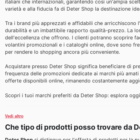
italiani che internazionali, garantendo così un'ampia scel
varietà e alla fiducia fa di Deter Shop la destinazione ide
Tra i brand più apprezzati e affidabili che arricchiscon
durabilità e un imbattibile rapporto qualità-prezzo. La l
dell'eccellenza che offrono. I clienti potranno scoprire f
volantini promozionali e i cataloghi online, dove sono fr
per rendere lo shopping ancora più conveniente.
Acquistare presso Deter Shop significa beneficiare di prez
frequenza delle promozioni dedicate ai marchi più amati as
offerte disponibili online, rimanendo costantemente aggio
Scopri i tuoi marchi preferiti da Deter Shop: esplora oggi 
Vedi altro
Che tipo di prodotti posso trovare da 
Deter Shop
si distingue per l'offerta di prodotti per la pul