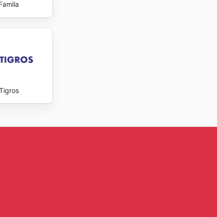
Famila
Tigros