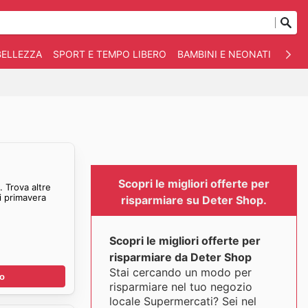
BELLEZZA
SPORT E TEMPO LIBERO
BAMBINI E NEONATI
ANIM
Scopri le migliori offerte per
 Trova altre
i primavera
risparmiare su Deter Shop.
Scopri le migliori offerte per
risparmiare da Deter Shop
Stai cercando un modo per
no
risparmiare nel tuo negozio
locale Supermercati? Sei nel