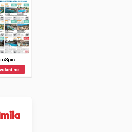
roSpin
 volantino