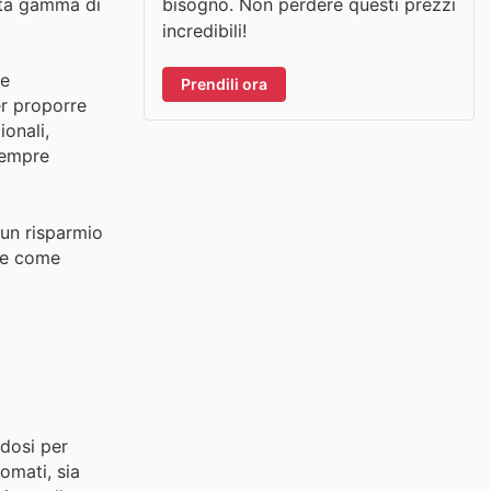
bisogno. Non perdere questi prezzi
asta gamma di
incredibili!
re
Prendili ora
er proporre
ionali,
 sempre
 un risparmio
nte come
ndosi per
omati, sia