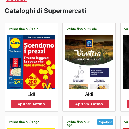
ordini di importo molto contenuto, oltre all'opzione "cl
Cataloghi di Supermercati
modo più comodo per ricevere o ritirare i propri acqui
Valido fino al 31 dic
Valido fino al 26 dic
Val
Lidl
Aldi
Apri volantino
Apri volantino
Valido fino al 31 ago
Valido fino al 31
Val
Popolare
ago