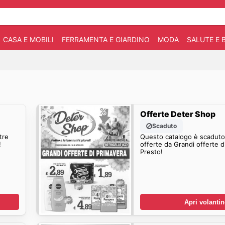
CASA E MOBILI
FERRAMENTA E GIARDINO
MODA
SALUTE E 
Offerte Deter Shop
Scaduto
tre
Questo catalogo è scaduto.
!
offerte da Grandi offerte d
Presto!
Apri volanti