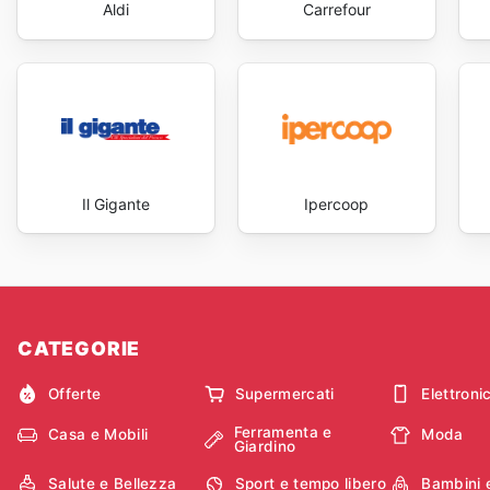
Aldi
Carrefour
Il Gigante
Ipercoop
CATEGORIE
Offerte
Supermercati
Elettroni
Ferramenta e
Casa e Mobili
Moda
Giardino
Salute e Bellezza
Sport e tempo libero
Bambini 