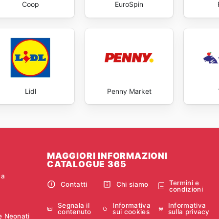
Coop
EuroSpin
Lidl
Penny Market
MAGGIORI INFORMAZIONI
CATALOGUE 365
ca
Termini e
Contatti
Chi siamo
condizioni
Segnala il
Informativa
Informativa
contenuto
sui cookies
sulla privacy
e Neonati