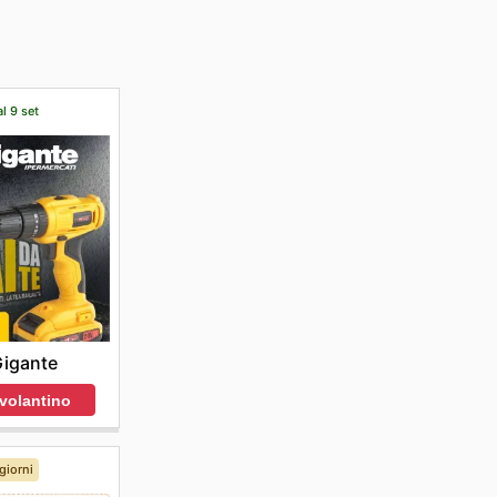
ere il
al 9 set
 Gigante
 volantino
giorni