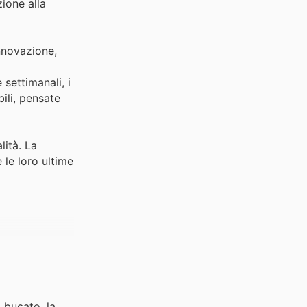
zione alla
nnovazione,
settimanali, i
ili, pensate
lità. La
 le loro ultime
l bucato, la