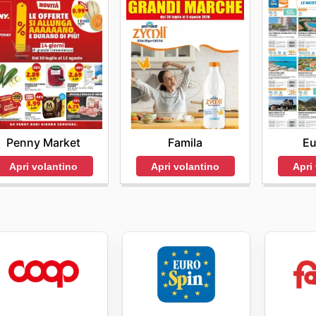
Penny Market
Famila
Eu
Apri volantino
Apri volantino
Apri