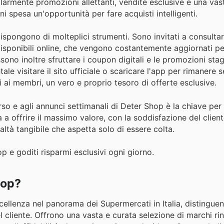
egolarmente promozioni allettanti, vendite esclusive e una v
i spesa un'opportunità per fare acquisti intelligenti.
dispongono di molteplici strumenti. Sono invitati a consulta
i disponibili online, che vengono costantemente aggiornati p
ossono inoltre sfruttare i coupon digitali e le promozioni stag
le visitare il sito ufficiale o scaricare l'app per rimanere
ati ai membri, un vero e proprio tesoro di offerte esclusive.
rso e agli annunci settimanali di Deter Shop è la chiave per
 a offrire il massimo valore, con la soddisfazione del clie
ltà tangibile che aspetta solo di essere colta.
p e goditi risparmi esclusivi ogni giorno.
hop?
ellenza nel panorama dei Supermercati in Italia, distingue
 cliente. Offrono una vasta e curata selezione di marchi rin