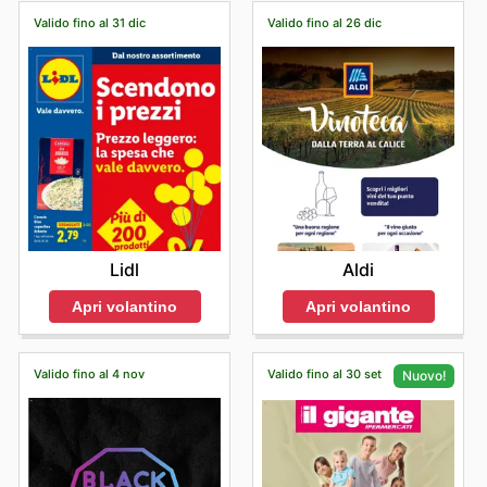
Halloween, Black Friday e Cyber Monday. Non
Valido fino al 31 dic
Valido fino al 26 dic
mancheranno poi le promozioni legate a festività italiane
chiave come l'Epifania, la Festa della Liberazione e
Ferragosto, permettendoti di trovare sempre le migliori
offerte in negozio
e informazioni utili come gli orari di
apertura e le opzioni di ritiro in negozio.
Lidl
Aldi
Apri volantino
Apri volantino
Valido fino al 4 nov
Valido fino al 30 set
Nuovo!