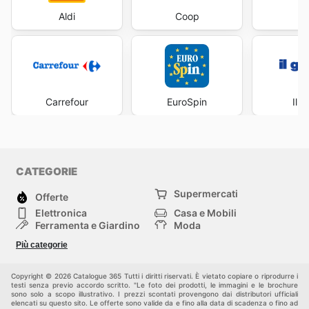
Aldi
Coop
Fa
Carrefour
EuroSpin
Il 
CATEGORIE
Supermercati
Offerte
Elettronica
Casa e Mobili
Ferramenta e Giardino
Moda
Salute e Bellezza
Sport e tempo libero
Più categorie
Bambini e Neonati
Animali Domestici
Altri
Copyright © 2026 Catalogue 365 Tutti i diritti riservati. È vietato copiare o riprodurre i
testi senza previo accordo scritto. "Le foto dei prodotti, le immagini e le brochure
sono solo a scopo illustrativo. I prezzi scontati provengono dai distributori ufficiali
elencati su questo sito. Le offerte sono valide da e fino alla data di scadenza o fino ad