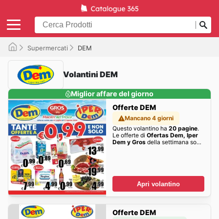
Supermercati
DEM
Volantini DEM
Miglior affare del giorno
Offerte DEM
Mancano 4 giorni
Questo volantino ha
20 pagine
.
Le offerte di
Ofertas Dem, Iper
Dem y Gros
della settimana sono
qui!
Apri volantino
Offerte DEM