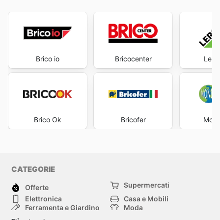
Brico io
Bricocenter
Lero
Brico Ok
Bricofer
Mond
CATEGORIE
Supermercati
Offerte
Elettronica
Casa e Mobili
Ferramenta e Giardino
Moda
Salute e Bellezza
Sport e tempo libero