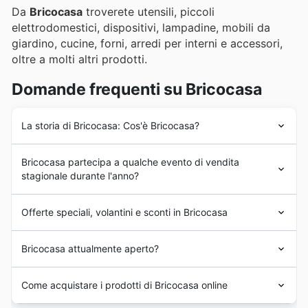
Da
Bricocasa
troverete utensili, piccoli
elettrodomestici, dispositivi, lampadine, mobili da
giardino, cucine, forni, arredi per interni e accessori,
oltre a molti altri prodotti.
Domande frequenti su Bricocasa
La storia di Bricocasa: Cos'è Bricocasa?
Bricocasa
vanta oltre 50 anni di esperienza nel
Bricocasa partecipa a qualche evento di vendita
mercato.
stagionale durante l'anno?
Certamente! Bricocasa partecipa attivamente a
Offerte speciali, volantini e sconti in Bricocasa
numerosi eventi di vendita stagionale durante tutto
l'anno per offrire ai propri clienti incredibili
sconti
Bricocasa
è un marchio registrato da Deodato Srl,
settimanali
e
promozioni imperdibili
. Per scoprire le
Bricocasa attualmente aperto?
ampiamente riconosciuto a livello nazionale e non solo.
ultime
offerte Bricocasa
, come quelle legate alle
Saldi
Dal 1973 Deodato Srl ha consolidato un solido prestigio
di Primavera
, ai
Saldi Estivi
, alle promozioni di
Rientro
Bricocasa
apre le sue porte dal lunedì al sabato dalle
nel settore della
ferramenta
professionale di articoli "fai
Come acquistare i prodotti di Bricocasa online
a Scuola
, agli
sconti autunnali
o ai
Saldi Invernali
, così
7:30 alle 21:00, e la domenica dalle 9:00 alle 21:00.
da te" e non solo.
come alle speciali promozioni legate al
Natale
e al