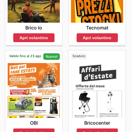
Tecnomat
Brico Io
Apri volantino
Apri volantino
Valido fino al 23 ago
Scaduto
Nuovo!
Bricocenter
OBI