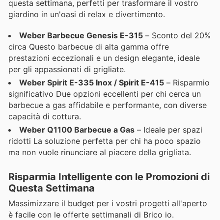
questa settimana, perfetti per trasformare il vostro
giardino in un'oasi di relax e divertimento.
Weber Barbecue Genesis E-315
– Sconto del 20%
circa Questo barbecue di alta gamma offre
prestazioni eccezionali e un design elegante, ideale
per gli appassionati di grigliate.
Weber Spirit E-335 Inox / Spirit E-415
– Risparmio
significativo Due opzioni eccellenti per chi cerca un
barbecue a gas affidabile e performante, con diverse
capacità di cottura.
Weber Q1100 Barbecue a Gas
– Ideale per spazi
ridotti La soluzione perfetta per chi ha poco spazio
ma non vuole rinunciare al piacere della grigliata.
Risparmia Intelligente con le Promozioni di
Questa Settimana
Massimizzare il budget per i vostri progetti all'aperto
è facile con le offerte settimanali di Brico io.