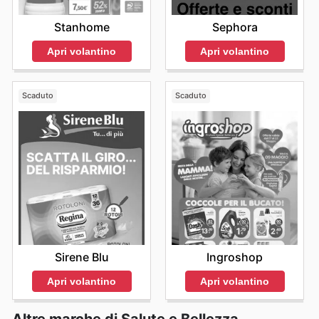
Stanhome
Sephora
Apri volantino
Apri volantino
Scaduto
Scaduto
Sirene Blu
Ingroshop
Apri volantino
Apri volantino
Altre marche di Salute e Bellezza