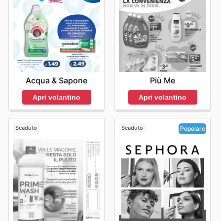
Acqua & Sapone
Più Me
Apri volantino
Apri volantino
Scaduto
Scaduto
Popolare