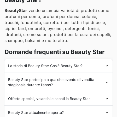
Beauty Star?
BeautyStar
vende un'ampia varietà di prodotti come
profumi per uomo, profumi per donna, colonie,
trucchi, fondotinta, correttori per tutti i tipi di pelle,
ciprie, fard, ombretti, eyeliner, detergenti, tonici,
idratanti, creme solari, prodotti per la cura dei capelli,
shampoo, balsami e molto altro.
Domande frequenti su Beauty Star
La storia di Beauty Star: Cos'è Beauty Star?
BeautyStar
è stata fondata negli anni '80 in Italia. Fin
Beauty Star partecipa a qualche evento di vendita
dagli inizi,
BeautyStar
si è posta l'obiettivo di fornire ai
stagionale durante l'anno?
propri clienti cosmetici e prodotti di bellezza di altissima
qualità e dei marchi più importanti del mercato
Assolutamente sì, Beauty Star partecipa a numerosi
mondiale. Negli anni successivi,
BeautyStar
ha subito
Offerte speciali, volantini e sconti in Beauty Star
eventi di vendita stagionali e promozioni speciali
un forte processo di espansione commerciale con
durante tutto l'anno, offrendo incredibili sconti e offerte.
l'aggiunta di un gran numero di prodotti e l'apertura di
BeautyStar
è una catena italiana di negozi incentrata
Per scoprire le ultime offerte e i volantini Beauty Star,
Beauty Star attualmente aperto?
negozi in tutto il paese.
sulla vendita di
cosmetici e prodotti di bellezza
. Con una
come quelli per i saldi di Primavera, i saldi Estivi, il Back