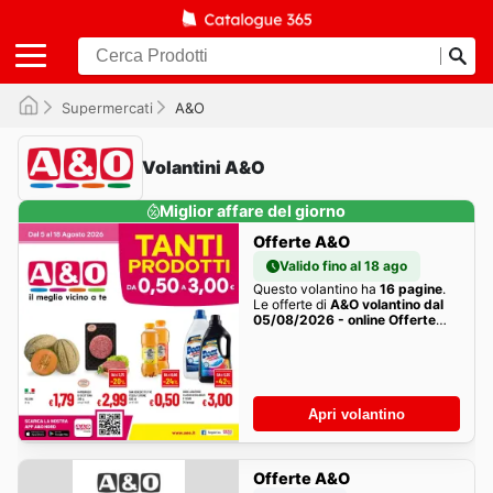
Supermercati
A&O
Volantini A&O
Miglior affare del giorno
Offerte A&O
Valido fino al 18 ago
Questo volantino ha
16 pagine
.
Le offerte di
A&O volantino dal
05/08/2026 - online Offerte
della settimana sono qui!
Apri volantino
Offerte A&O