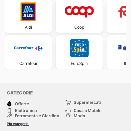
Aldi
Coop
Fa
Carrefour
EuroSpin
Il 
CATEGORIE
Supermercati
Offerte
Elettronica
Casa e Mobili
Ferramenta e Giardino
Moda
Salute e Bellezza
Sport e tempo libero
Più categorie
Bambini e Neonati
Animali Domestici