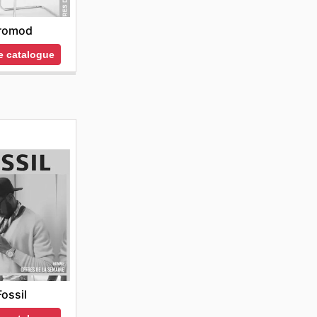
romod
le catalogue
Fossil