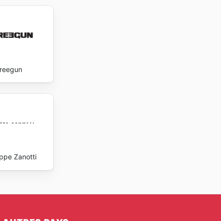
reegun
ppe Zanotti