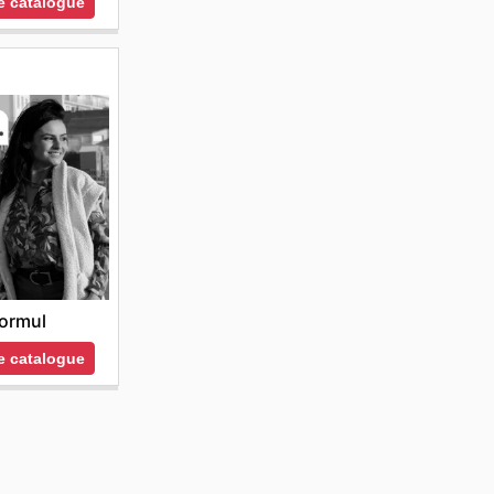
le catalogue
ormul
le catalogue