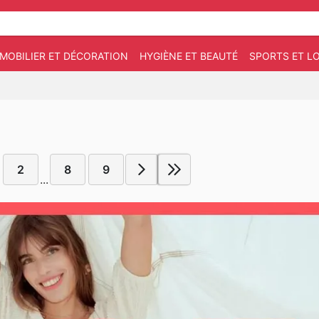
MOBILIER ET DÉCORATION
HYGIÈNE ET BEAUTÉ
SPORTS ET LO
2
8
9
...