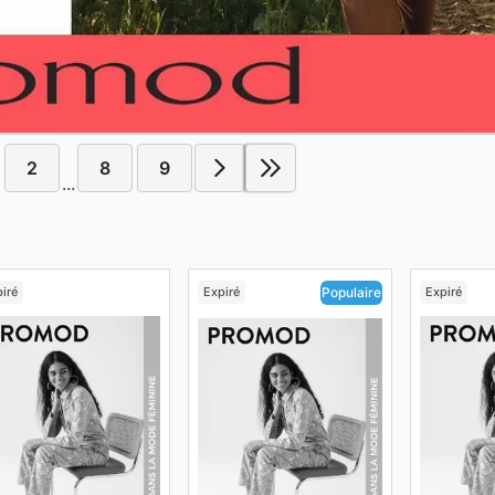
2
8
9
...
iré
Expiré
Expiré
Populaire