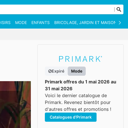
ISIRS
MODE
ENFANTS
BRICOLAGE, JARDIN ET MAISON
AN
Expiré
Mode
Primark offres du 1 mai 2026 au
31 mai 2026
Voici le dernier catalogue de
Primark. Revenez bientôt pour
d'autres offres et promotions !
Catalogues d'Primark