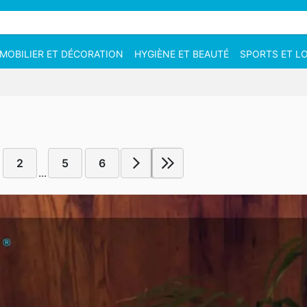
MOBILIER ET DÉCORATION
HYGIÈNE ET BEAUTÉ
SPORTS ET LO
2
5
6
...