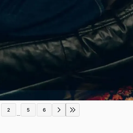
2
5
6
...