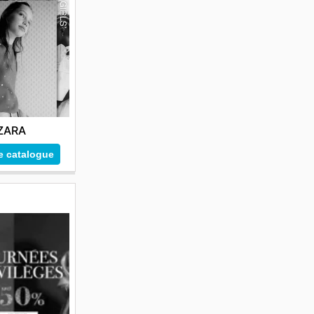
ZARA
le catalogue