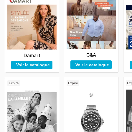
C&A
Damart
Voir le catalogue
Voir le catalogue
Expiré
Expiré
Exp