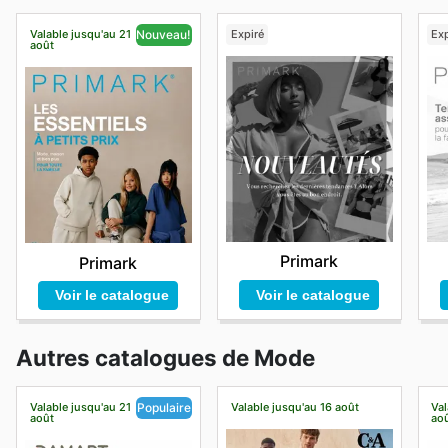
Valable jusqu'au 21
Expiré
Exp
Nouveau!
août
Primark
Primark
Voir le catalogue
Voir le catalogue
Autres catalogues de Mode
Valable jusqu'au 21
Valable jusqu'au 16 août
Val
Populaire
août
ao