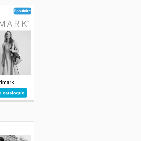
Populaire
rimark
le catalogue