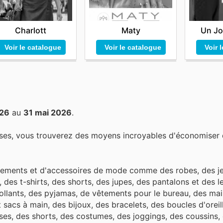
Charlott
Maty
Un Jo
Voir le catalogue
Voir le catalogue
Voir 
026
au
31 mai 2026
.
ses, vous trouverez des moyens incroyables d'économiser d
tements et d'accessoires de mode comme des robes, des je
des t-shirts, des shorts, des jupes, des pantalons et des l
ollants, des pyjamas, de vêtements pour le bureau, des mail
sacs à main, des bijoux, des bracelets, des boucles d'oreil
mises, des shorts, des costumes, des joggings, des coussins