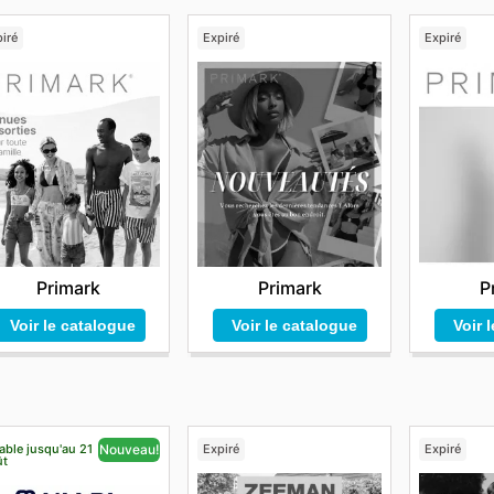
iré
Expiré
Expiré
Primark
Primark
P
Voir le catalogue
Voir le catalogue
Voir 
able jusqu'au 21
Expiré
Expiré
Nouveau!
ût