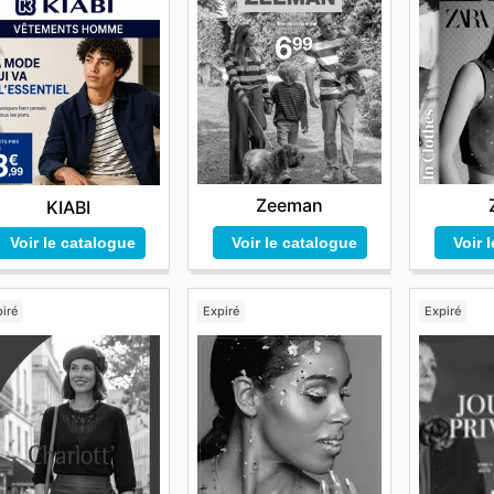
Zeeman
KIABI
Voir le catalogue
Voir 
Voir le catalogue
iré
Expiré
Expiré