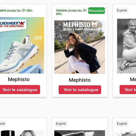
able jusqu'au 31 déc.
Valable jusqu'au 31
Expiré
Nouveau!
déc.
Mephisto
Me
Mephisto
Voir le catalogue
Voir 
Voir le catalogue
iré
Expiré
Expiré