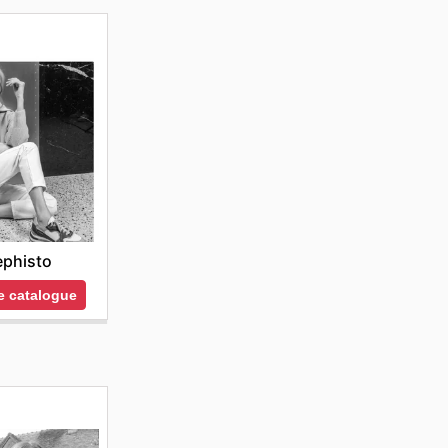
phisto
le catalogue