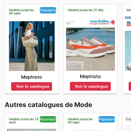
Valable jusqu'au
Valable jusqu'au 31 déc.
Val
Populaire
30 sept.
Mephisto
Mephisto
Voir le catalogue
Voir le catalogue
Autres catalogues de Mode
Valable jusqu'au 13
Valable jusqu'au
Exp
Nouveau!
Populaire
août
30 sept.