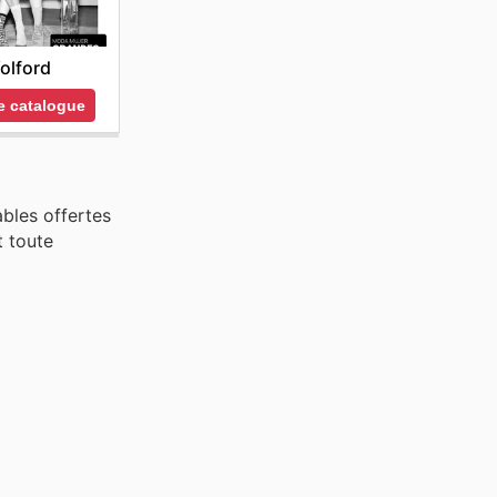
olford
le catalogue
ables offertes
t toute