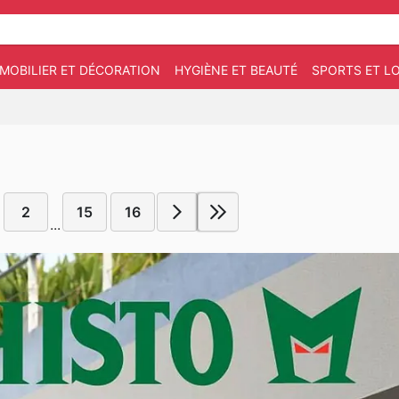
MOBILIER ET DÉCORATION
HYGIÈNE ET BEAUTÉ
SPORTS ET LO
2
15
16
...