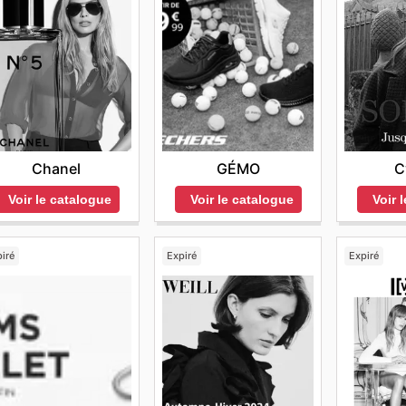
Chanel
GÉMO
C
Voir le catalogue
Voir le catalogue
Voir 
iré
Expiré
Expiré