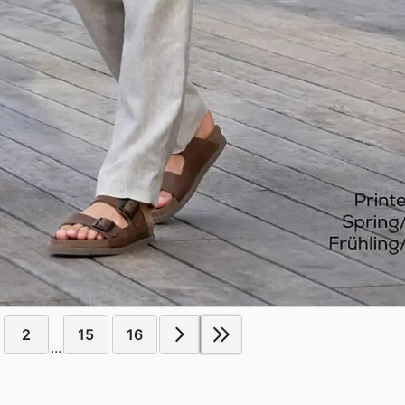
2
15
16
...