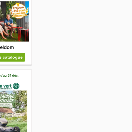
eldom
le catalogue
u'au 31 déc.