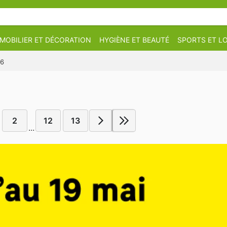
MOBILIER ET DÉCORATION
HYGIÈNE ET BEAUTÉ
SPORTS ET LO
26
2
12
13
...