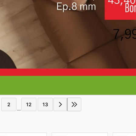
2
12
13
...