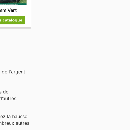
mm Vert
le catalogue
 de l'argent
s de
’autres.
iez la hausse
breux autres