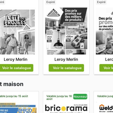
iré
Expiré
Expiré
Leroy Merlin
Leroy Merlin
Lero
Voir le catalogue
Voir le catalogue
Voir 
et maison
able jusqu'au 15 août
Valable jusqu'au 16
Valable jus
Nouveau!
août