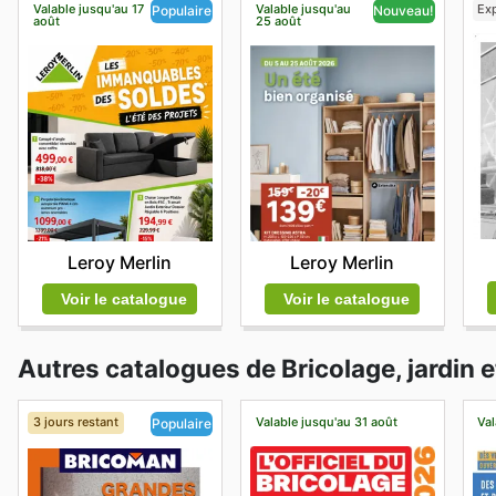
Valable jusqu'au 17
Valable jusqu'au
Exp
Populaire
Nouveau!
août
25 août
Leroy Merlin
Leroy Merlin
Voir le catalogue
Voir le catalogue
Autres catalogues de Bricolage, jardin 
3 jours restant
Valable jusqu'au 31 août
Val
Populaire