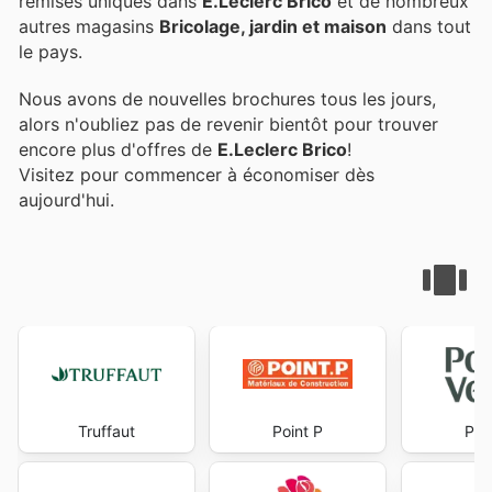
remises uniques dans
E.Leclerc Brico
et de nombreux
autres magasins
Bricolage, jardin et maison
dans tout
le pays.
Nous avons de nouvelles brochures tous les jours,
alors n'oubliez pas de revenir bientôt pour trouver
encore plus d'offres de
E.Leclerc Brico
!
Visitez
pour commencer à économiser dès
aujourd'hui.
Truffaut
Point P
Poi