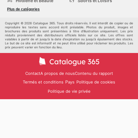
Hygiène et Beauté
Sports et Loisirs
Mode
Enfants
Plus de catégories
Bricolage, jardin et
Animalerie
maison
Véhicules
Autres
Copyright © 2026 Catalogue 365. Tous droits réservés. Il est interdit de copier ou de
reproduire les textes sans accord écrit préalable. Photos du produit, images et
brochures des produits sont présentées à titre d'illustration uniquement. Les prix
réduits proviennent des distributeurs officiels listés sur ce site. Les offres sont
valables à partir de et jusqu'à la date d'expiration ou jusqu'à épuisement des stocks.
Le but de ce site est informatif et ne peut être utilisé pour réclamer les produits. Les
prix peuvent varier en fonction du lieu.
Contact
A propos de nous
Contenu du rapport
Termés et conditions
Politique de cookies
Pays
Politique de vie privée