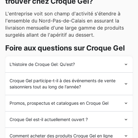
trouver chez Croque Gel?
L'entreprise voit son champ d'activité s'étendre à
l'ensemble du Nord-Pas-de-Calais en assurant la
livraison mensuelle d'une large gamme de produits
surgelés allant de l'apéritif au dessert.
Foire aux questions sur Croque Gel
L'histoire de Croque Gel: Qu'est?
L'entreprise démarre alors en 1978 avec 2 camions
Croque Gel participe-t-il à des événements de vente
vendant une soixantaine de produits dans le Nord et le
saisonniers tout au long de l'année?
Pas-de-Calais. En 1996, leurs fils, Henri et Patrick De
Thuy reprennent l'entreprise familiale. L'entreprise
Oui, Croque Gel participe activement aux événements
compte aujourd'hui 40 camions vendant plus de 900
Promos, prospectus et catalogues en Croque Gel
promotionnels saisonniers tout au long de l'année,
références.
Croque Gel
est devenu le leader régional
offrant des
bonnes affaires
et des
réductions
de la livraison à domicile de produits surgelés.
Spécialisée dans la livraison à domicile de
produits
exclusives
que vous pouvez découvrir en consultant
Croque Gel est-il actuellement ouvert ?
surgelés
,
Croque Gel
est une PME fondée en 1978 par
leurs
catalogues
et
promotions hebdomadaires
sur
M. et Mme De Thuy. C'est en collaboration avec
notre site avant votre visite. Attendez-vous à des offres
Croque Gel
ouvre ses portes du lundi au vendredi de
quelque 80 fournisseurs, dont 20 de la région, que
Comment acheter des produits Croque Gel en ligne
spéciales lors des
Soldes de Printemps
, des
Soldes
8h00 à 20h00.