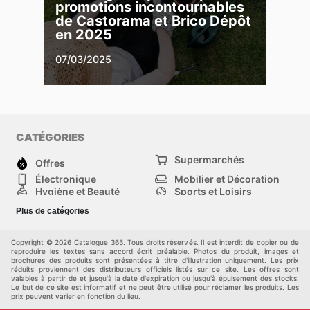
promotions incontournables
de Castorama et Brico Dépôt
en 2025
07/03/2025
CATÉGORIES
Supermarchés
Offres
Électronique
Mobilier et Décoration
Hygiène et Beauté
Sports et Loisirs
Mode
Enfants
Plus de catégories
Bricolage, jardin et
Animalerie
maison
Véhicules
Autres
Copyright © 2026 Catalogue 365. Tous droits réservés. Il est interdit de copier ou de
reproduire les textes sans accord écrit préalable. Photos du produit, images et
brochures des produits sont présentées à titre d'illustration uniquement. Les prix
réduits proviennent des distributeurs officiels listés sur ce site. Les offres sont
valables à partir de et jusqu'à la date d'expiration ou jusqu'à épuisement des stocks.
Le but de ce site est informatif et ne peut être utilisé pour réclamer les produits. Les
prix peuvent varier en fonction du lieu.