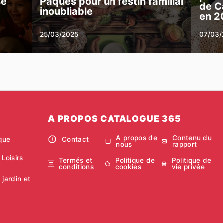
se
Pâques pour un festin familial
de C
inoubliable
en 2
25/03/2025
07/03/
A PROPOS CATALOGUE 365
A propos de
Contenu du
ique
Contact
nous
rapport
 Loisirs
Termés et
Politique de
Politique de
conditions
cookies
vie privée
 jardin et