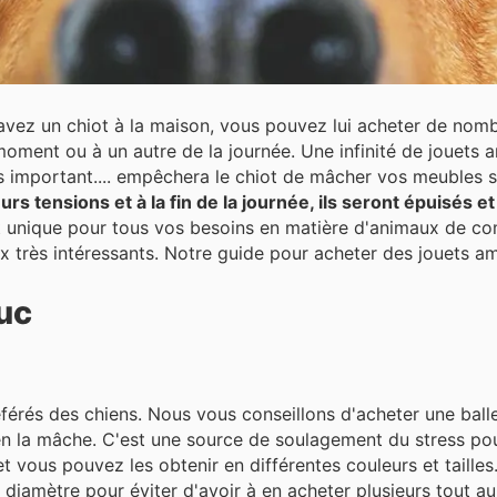
 avez un chiot à la maison, vous pouvez lui acheter de nomb
la journée. Une infinité de jouets amusants lui permettront de se
s important.... empêchera le chiot de mâcher vos meubles s'i
urs tensions et à la fin de la journée, ils seront épuisés 
t unique pour tous vos besoins en matière d'animaux de c
ix très intéressants. Notre guide pour acheter des jouets 
uc
référés des chiens. Nous vous conseillons d'acheter une bal
a mâche. C'est une source de soulagement du stress pour l'animal. 
t vous pouvez les obtenir en différentes couleurs et tailles. 
iamètre pour éviter d'avoir à en acheter plusieurs tout au 