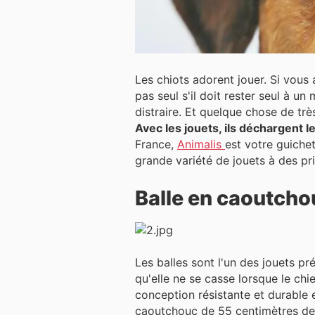
Les chiots adorent jouer. Si vous
pas seul s'il doit rester seul à un moment ou à un autre de 
distraire. Et quelque chose de trè
Avec les jouets, ils déchargent le
France,
Animalis
est votre guiche
grande variété de jouets à des pr
Balle en caoutcho
Les balles sont l'un des jouets p
qu'elle ne se casse lorsque le chien l
conception résistante et durable e
caoutchouc de 55 centimètres de d