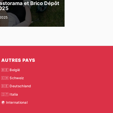
astorama et Brico Dépôt
025
2025
AUTRES PAYS
🇧🇪 België
🇨🇭 Schweiz
🇩🇪 Deutschland
🇮🇹 Italia
🌍 International