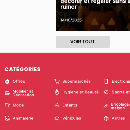
décorer et régaler sans 
ruiner
14/10/2025
VOIR TOUT
CATÉGORIES
Offres
Supermarchés
Électron
Mobilier et
Hygiène et Beauté
Sports et
Décoration
Bricolage,
Mode
Enfants
maison
Animalerie
Véhicules
Autres