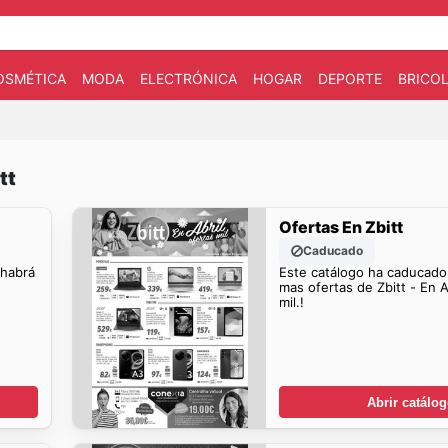
OSMÉTICA
MODA
ELECTRÓNICA
HOGAR
DEPORTE
BRICOL
tt
Ofertas En Zbitt
Caducado
 habrá
Este catálogo ha caducado
mas ofertas de Zbitt - En A
mil.!
Abrir catálo