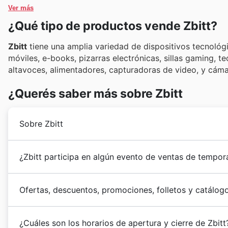
Ver más
¿Qué tipo de productos vende Zbitt?
Zbitt
tiene una amplia variedad de dispositivos tecnológi
móviles, e-books, pizarras electrónicas, sillas gaming, t
altavoces, alimentadores, capturadoras de video, y cáma
¿Querés saber más sobre Zbitt
Sobre Zbitt
La compañía
Zbitt
fue fundada en 2013 cuando se esta
¿Zbitt participa en algún evento de ventas de tempor
Zbitt
comenzó a crecer con gran éxito por la región, 
Sí, Zbitt participa activamente en las
rebajas de tem
Ofertas, descuentos, promociones, folletos y catálogo
publicamos, ofreciendo
descuentos
y
folletos
de los 
especiales para eventos como las rebajas de primavera
Zbitt
es una cadena de tiendas de origen español que
las rebajas de invierno, así como las campañas de
Ch
¿Cuáles son los horarios de apertura y cierre de Zbitt
cuenta con más de quince puntos de venta en el país.