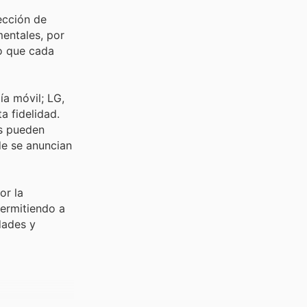
ección de
mentales, por
o que cada
ía móvil; LG,
a fidelidad.
es pueden
de se anuncian
or la
permitiendo a
dades y