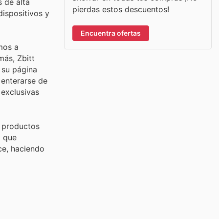
 de alta
pierdas estos descuentos!
ispositivos y
Encuentra ofertas
amos a
más, Zbitt
 su página
 enterarse de
 exclusivas
s productos
a que
ce, haciendo