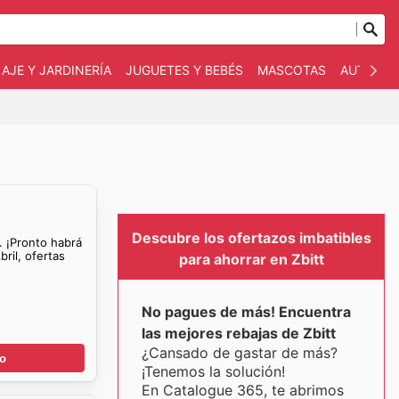
AJE Y JARDINERÍA
JUGUETES Y BEBÉS
MASCOTAS
AUTO Y 
Descubre los ofertazos imbatibles
. ¡Pronto habrá
bril, ofertas
para ahorrar en Zbitt
No pagues de más! Encuentra
las mejores rebajas de Zbitt
¿Cansado de gastar de más?
go
¡Tenemos la solución!
En Catalogue 365, te abrimos