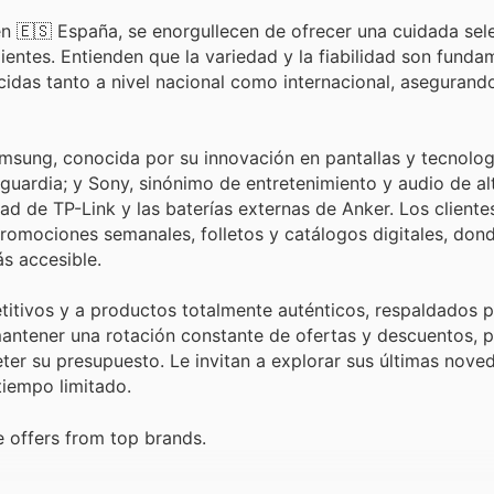
 en 🇪🇸 España, se enorgullecen de ofrecer una cuidada sel
ientes. Entienden que la variedad y la fiabilidad son funda
idas tanto a nivel nacional como internacional, asegurand
msung, conocida por su innovación en pantallas y tecnolog
uardia; y Sony, sinónimo de entretenimiento y audio de alt
d de TP-Link y las baterías externas de Anker. Los client
romociones semanales, folletos y catálogos digitales, don
s accesible.
itivos y a productos totalmente auténticos, respaldados p
mantener una rotación constante de ofertas y descuentos, 
ter su presupuesto. Le invitan a explorar sus últimas nove
tiempo limitado.
e offers from top brands.