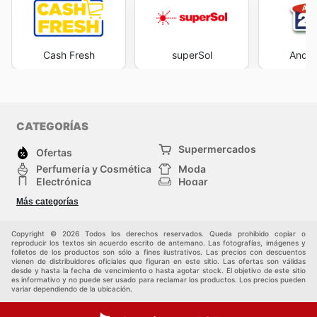
Cash Fresh
superSol
Andor
CATEGORÍAS
Supermercados
Ofertas
Perfumería y Cosmética
Moda
Electrónica
Hogar
Deporte
Bricolaje y jardinería
Más categorías
Juguetes y bebés
Mascotas
Auto y Moto
Otros
Copyright © 2026 Todos los derechos reservados. Queda prohibido copiar o
reproducir los textos sin acuerdo escrito de antemano. Las fotografías, imágenes y
folletos de los productos son sólo a fines ilustrativos. Las precios con descuentos
vienen de distribuidores oficiales que figuran en este sitio. Las ofertas son válidas
desde y hasta la fecha de vencimiento o hasta agotar stock. El objetivo de este sitio
es informativo y no puede ser usado para reclamar los productos. Los precios pueden
variar dependiendo de la ubicación.