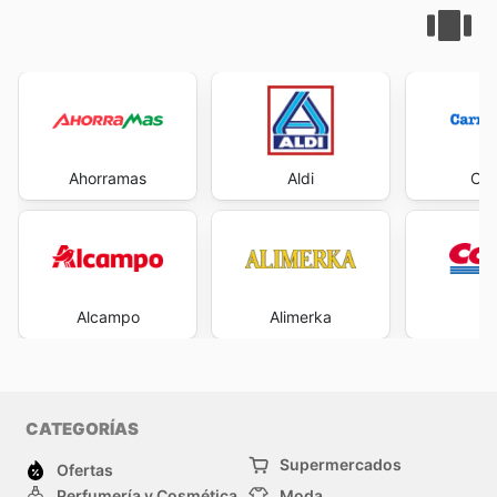
Ahorramas
Aldi
Car
Alcampo
Alimerka
Co
CATEGORÍAS
Supermercados
Ofertas
Perfumería y Cosmética
Moda