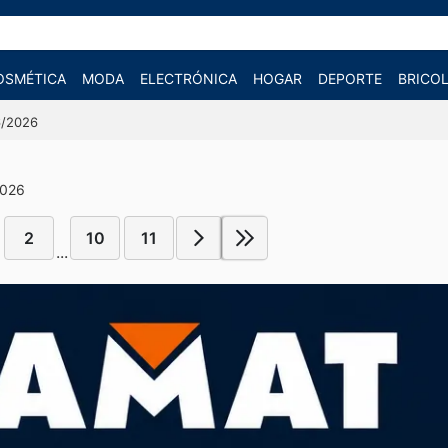
OSMÉTICA
MODA
ELECTRÓNICA
HOGAR
DEPORTE
BRICOL
6/2026
2026
2
10
11
...