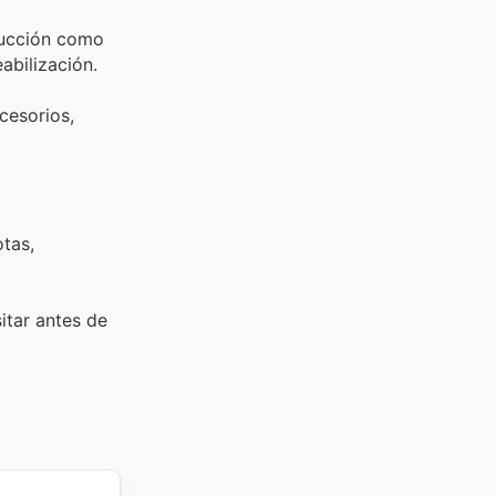
rucción como
abilización.
cesorios,
tas,
sitar
antes de
.