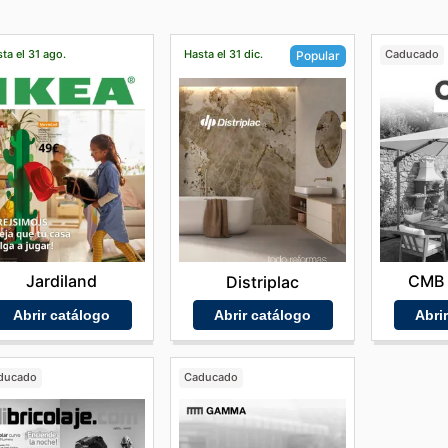
ta el 31 ago.
Hasta el 31 dic.
Caducado
Popular
Jardiland
CMB 
Distriplac
Abrir catálogo
Abri
Abrir catálogo
ducado
Caducado