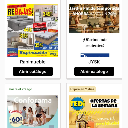
novedades y ofertas disponibles en su plataforma
online, y a suscribirse para recibir actualizaciones sobre
nuevas colecciones y descuentos por tiempo limitado.
Find your favorite brands at muy mucho—explore their
online deals today.
Rapimueble
JYSK
Abrir catálogo
Abrir catálogo
Hasta el 26 ago.
Expira en 2 días