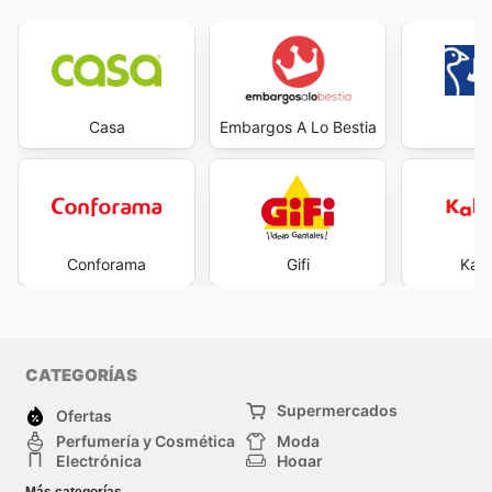
Casa
Embargos A Lo Bestia
J
Conforama
Gifi
Kal
CATEGORÍAS
Supermercados
Ofertas
Perfumería y Cosmética
Moda
Electrónica
Hogar
Deporte
Bricolaje y jardinería
Más categorías