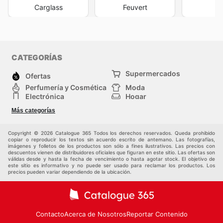
Carglass
Feuvert
CATEGORÍAS
Supermercados
Ofertas
Perfumería y Cosmética
Moda
Electrónica
Hogar
Deporte
Bricolaje y jardinería
Más categorías
Juguetes y bebés
Mascotas
Auto y Moto
Otros
Copyright © 2026 Catalogue 365 Todos los derechos reservados. Queda prohibido
copiar o reproducir los textos sin acuerdo escrito de antemano. Las fotografías,
imágenes y folletos de los productos son sólo a fines ilustrativos. Las precios con
descuentos vienen de distribuidores oficiales que figuran en este sitio. Las ofertas son
válidas desde y hasta la fecha de vencimiento o hasta agotar stock. El objetivo de
este sitio es informativo y no puede ser usado para reclamar los productos. Los
precios pueden variar dependiendo de la ubicación.
Contacto
Acerca de Nosotros
Reportar Contenido