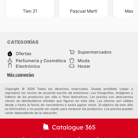
Tien 21
Pascual Martí
Maste
CATEGORÍAS
Supermercados
Ofertas
Perfumería y Cosmética
Moda
Electrónica
Hogar
Deporte
Bricolaje y jardinería
Más categorías
Juguetes y bebés
Mascotas
Auto y Moto
Otros
Copyright © 2026 Todos los derechos reservados. Queda prohibido copiar o
reproducir los textos sin acuerdo escrito de antemano. Las fotografías, imágenes y
folletos de los productos son sólo a fines ilustrativos. Las precios con descuentos
vienen de distribuidores oficiales que figuran en este sitio. Las ofertas son válidas
desde y hasta la fecha de vencimiento o hasta agotar stock. El objetivo de este sitio
es informativo y no puede ser usado para reclamar los productos. Los precios pueden
variar dependiendo de la ubicación.