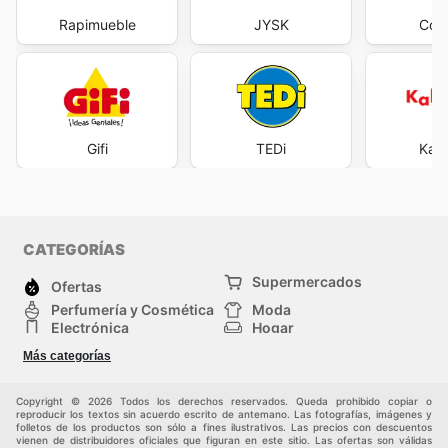
Rapimueble
JYSK
Con
Gifi
TEDi
Kal
CATEGORÍAS
Supermercados
Ofertas
Perfumería y Cosmética
Moda
Electrónica
Hogar
Deporte
Bricolaje y jardinería
Más categorías
Juguetes y bebés
Mascotas
Auto y Moto
Otros
Copyright © 2026 Todos los derechos reservados. Queda prohibido copiar o
reproducir los textos sin acuerdo escrito de antemano. Las fotografías, imágenes y
folletos de los productos son sólo a fines ilustrativos. Las precios con descuentos
vienen de distribuidores oficiales que figuran en este sitio. Las ofertas son válidas