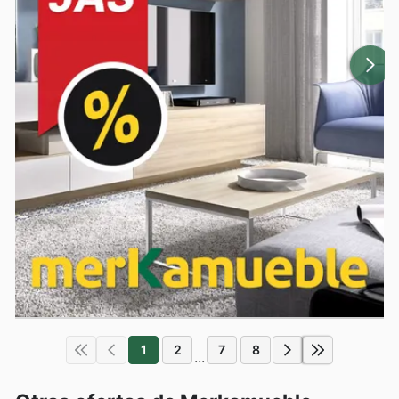
1
2
7
8
...