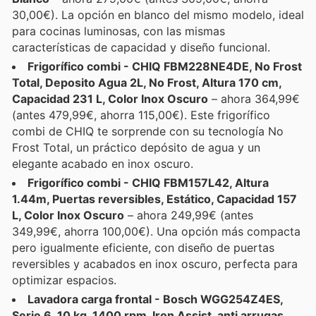
30,00€). La opción en blanco del mismo modelo, ideal
para cocinas luminosas, con las mismas
características de capacidad y diseño funcional.
Frigorífico combi - CHIQ FBM228NE4DE, No Frost
Total, Deposito Agua 2L, No Frost, Altura 170 cm,
Capacidad 231 L, Color Inox Oscuro
– ahora 364,99€
(antes 479,99€, ahorra 115,00€). Este frigorífico
combi de CHIQ te sorprende con su tecnología No
Frost Total, un práctico depósito de agua y un
elegante acabado en inox oscuro.
Frigorífico combi - CHIQ FBM157L42, Altura
1.44m, Puertas reversibles, Estático, Capacidad 157
L, Color Inox Oscuro
– ahora 249,99€ (antes
349,99€, ahorra 100,00€). Una opción más compacta
pero igualmente eficiente, con diseño de puertas
reversibles y acabados en inox oscuro, perfecta para
optimizar espacios.
Lavadora carga frontal - Bosch WGG254Z4ES,
Serie 6, 10 kg, 1400 rpm, Iron Assist, anti arrugas,