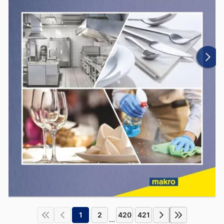
1
2
420
421
...