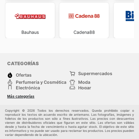
Bauhaus
Cadena88
Bi
CATEGORÍAS
Supermercados
Ofertas
Perfumería y Cosmética
Moda
Electrónica
Hogar
Deporte
Bricolaje y jardinería
Más categorías
Juguetes y bebés
Mascotas
Auto y Moto
Otros
Copyright © 2026 Todos los derechos reservados. Queda prohibido copiar o
reproducir los textos sin acuerdo escrito de antemano. Las fotografías, imágenes y
folletos de los productos son sólo a fines ilustrativos. Las precios con descuentos
vienen de distribuidores oficiales que figuran en este sitio. Las ofertas son válidas
desde y hasta la fecha de vencimiento o hasta agotar stock. El objetivo de este sitio
es informativo y no puede ser usado para reclamar los productos. Los precios pueden
variar dependiendo de la ubicación.