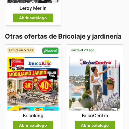
Leroy Merlin
Abrir catálogo
Otras ofertas de Bricolaje y jardinería
Expira en 5 días
Hasta el 23 ago.
¡Nuevo!
BricoCentro
Bricoking
Abrir catálogo
Abrir catálogo