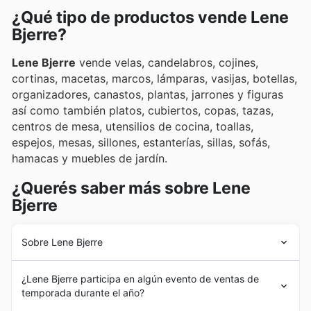
especiales.
¿Qué tipo de productos vende Lene
Bjerre?
Lene Bjerre
vende velas, candelabros, cojines,
cortinas, macetas, marcos, lámparas, vasijas, botellas,
organizadores, canastos, plantas, jarrones y figuras
así como también platos, cubiertos, copas, tazas,
centros de mesa, utensilios de cocina, toallas,
espejos, mesas, sillones, estanterías, sillas, sofás,
hamacas y muebles de jardín.
¿Querés saber más sobre Lene
Bjerre
Sobre Lene Bjerre
Lene Bjerre
es una marca que se originó en la localidad
¿Lene Bjerre participa en algún evento de ventas de
de Nibe (Dinamarca) en 1975. El nombre de la empresa
temporada durante el año?
es el de su creadora, quien saltó de ser empleada de