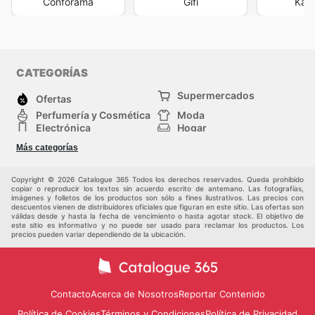
Conforama
Gifi
Kal
CATEGORÍAS
Supermercados
Ofertas
Perfumería y Cosmética
Moda
Electrónica
Hogar
Deporte
Bricolaje y jardinería
Más categorías
Juguetes y bebés
Mascotas
Auto y Moto
Otros
Copyright © 2026 Catalogue 365 Todos los derechos reservados. Queda prohibido
copiar o reproducir los textos sin acuerdo escrito de antemano. Las fotografías,
imágenes y folletos de los productos son sólo a fines ilustrativos. Las precios con
descuentos vienen de distribuidores oficiales que figuran en este sitio. Las ofertas son
válidas desde y hasta la fecha de vencimiento o hasta agotar stock. El objetivo de
este sitio es informativo y no puede ser usado para reclamar los productos. Los
precios pueden variar dependiendo de la ubicación.
Contacto
Acerca de Nosotros
Reportar Contenido
Política de Cookies
Términos y Condiciones
Política de Privacidad