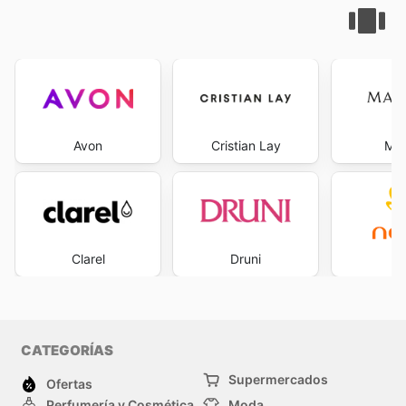
Avon
Cristian Lay
Mar
Clarel
Druni
Na
CATEGORÍAS
Supermercados
Ofertas
Perfumería y Cosmética
Moda